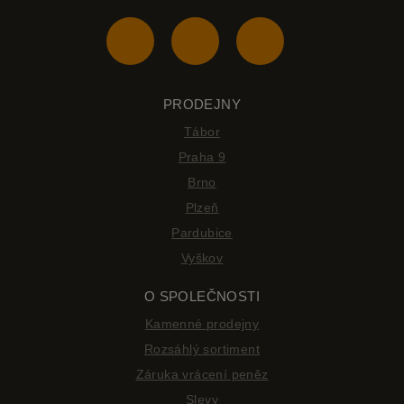
PRODEJNY
Tábor
Praha 9
Brno
Plzeň
Pardubice
Vyškov
O SPOLEČNOSTI
Kamenné prodejny
Rozsáhlý sortiment
Záruka vrácení peněz
Slevy