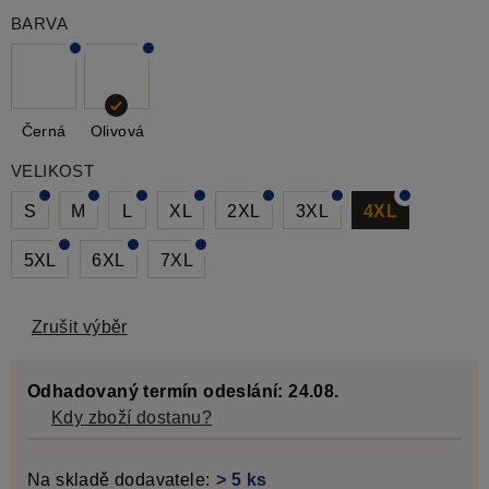
BARVA
Černá
Olivová
VELIKOST
S
M
L
XL
2XL
3XL
4XL
5XL
6XL
7XL
Zrušit výběr
Odhadovaný termín odeslání: 24.08.
Kdy zboží dostanu?
Na skladě dodavatele:
> 5 ks