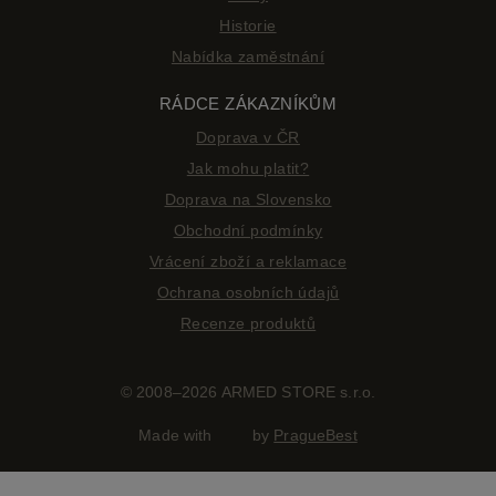
Historie
Nabídka zaměstnání
RÁDCE ZÁKAZNÍKŮM
Doprava v ČR
Jak mohu platit?
Doprava na Slovensko
Obchodní podmínky
Vrácení zboží a reklamace
Ochrana osobních údajů
Recenze produktů
© 2008–2026 ARMED STORE s.r.o.
Made with
by
PragueBest