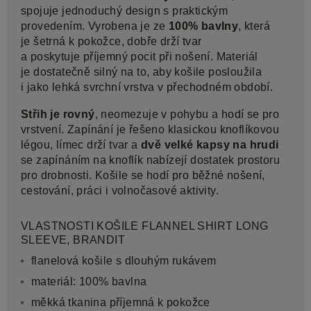
spojuje jednoduchý design s praktickým
provedením. Vyrobena je ze
100% bavlny
, která
je šetrná k pokožce, dobře drží tvar
a poskytuje příjemný pocit při nošení. Materiál
je dostatečně silný na to, aby košile posloužila
i jako lehká svrchní vrstva v přechodném období.
Střih je rovný
, neomezuje v pohybu a hodí se pro
vrstvení. Zapínání je řešeno klasickou knoflíkovou
légou, límec drží tvar a
dvě velké kapsy na hrudi
se zapínáním na knoflík nabízejí dostatek prostoru
pro drobnosti. Košile se hodí pro běžné nošení,
cestování, práci i volnočasové aktivity.
VLASTNOSTI KOŠILE FLANNEL SHIRT LONG
SLEEVE, BRANDIT
flanelová košile s dlouhým rukávem
materiál: 100% bavlna
měkká tkanina příjemná k pokožce