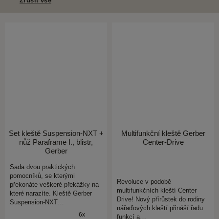
Zrušit vše
Set kleště Suspension-NXT +
Multifunkční kleště Gerber
nůž Paraframe I., blistr,
Center-Drive
Gerber
Sada dvou praktických
pomocníků, se kterými
Revoluce v podobě
překonáte veškeré překážky na
multifunkčních kleští Center
které narazíte. Kleště Gerber
Drive! Nový přírůstek do rodiny
Suspension-NXT…
nářaďových kleští přináší řadu
6x
funkcí a…