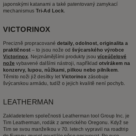
japonskými katanami a také patentovaný zamykací
mechanismus
Tri-Ad Lock
.
VICTORINOX
Precizně propracované
detaily, odolnost, originalita a
praktičnost
– to jsou nože od
švýcarského výrobce
Victorinox
. Nejznámějšími produkty jsou
víceúčelové
nože
vybavené dalšími nástroji, například
otvírákem na
konzervy, lupou, nůžkami, pilkou nebo pilníkem
.
Těmito noži již desítky let
Victorinox
zásobuje
švýcarskou armádu, tudíž o jejich kvalitě není pochyb.
LEATHERMAN
Zakladetelem společnosti Leatherman tool Group Inc. je
Tim Leatherman, rodák z amerického Oregonu. Když se
Tim se svou manželkou v 70. letech vypravil na roadtrip
do Evropy, musel neustále něco opravovat. Po ruce