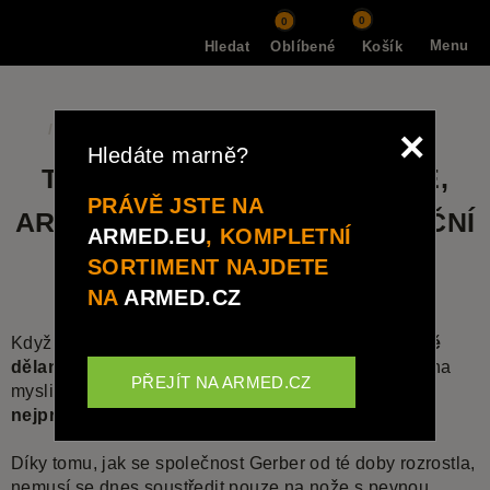
0
0
Menu
Hledat
Oblíbené
Košík
Nářadí a multitooly
Gerber
×
Hledáte marně?
TAKTICKÉ A OUTDOOR NOŽE,
PRÁVĚ JSTE NA
ARMÁDNÍ NOŽE A MULTIFUNKČNÍ
ARMED.EU
, KOMPLETNÍ
NÁSTROJE GERBER
SORTIMENT NAJDETE
NA
ARMED.CZ
Když v roce 1939 začala firma
Gerber
vyrábět
ručně
dělané nože
jako dárkové předměty, určitě neměla na
PŘEJÍT NA ARMED.CZ
mysli, že o 70 let později bude jedním z
nejprodávanějších výrobců nožů
.
Díky tomu, jak se společnost Gerber od té doby rozrostla,
nemusí se dnes soustředit pouze na
nože s pevnou