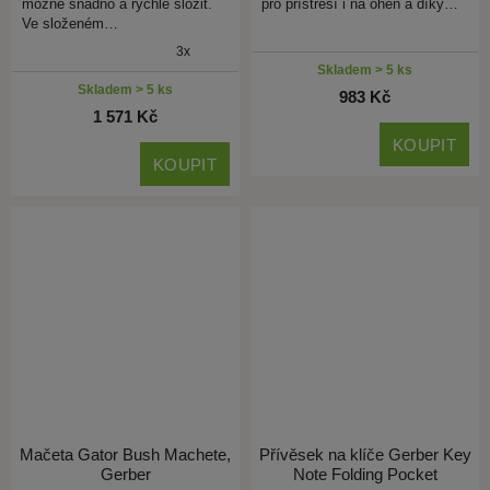
možné snadno a rychle složit.
pro přístřeší i na oheň a díky…
Ve složeném…
3x
Skladem > 5 ks
Skladem > 5 ks
983 Kč
1 571 Kč
KOUPIT
KOUPIT
Mačeta Gator Bush Machete,
Přívěsek na klíče Gerber Key
Gerber
Note Folding Pocket