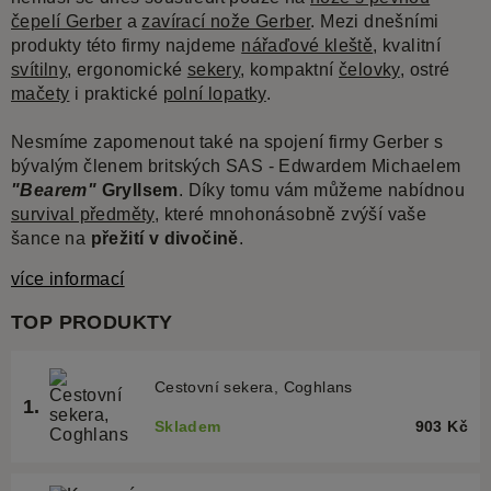
čepelí Gerber
a
zavírací nože Gerber
. Mezi dnešními
produkty této firmy najdeme
nářaďové kleště
, kvalitní
svítilny
, ergonomické
sekery
, kompaktní
čelovky
, ostré
mačety
i praktické
polní lopatky
.
Nesmíme zapomenout také na spojení firmy Gerber s
bývalým členem britských SAS - Edwardem Michaelem
"Bearem"
Gryllsem
. Díky tomu vám můžeme nabídnou
survival předměty
, které mnohonásobně zvýší vaše
šance na
přežití v divočině
.
více informací