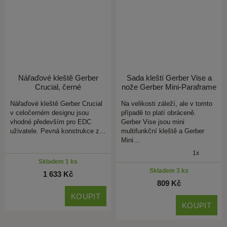
Nářaďové kleště Gerber
Sada kleští Gerber Vise a
Crucial, černé
nože Gerber Mini-Paraframe
Nářaďové kleště Gerber Crucial
Na velikosti záleží, ale v tomto
v celočerném designu jsou
případě to platí obráceně.
vhodné především pro EDC
Gerber Vise jsou mini
uživatele. Pevná konstrukce z…
multifunkční kleště a Gerber
Mini…
1x
Skladem 1 ks
Skladem 3 ks
1 633 Kč
809 Kč
KOUPIT
KOUPIT