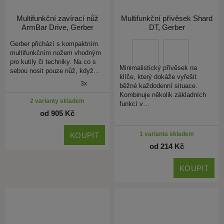
Multifunkční zavírací nůž
Multifunkční přívěsek Shard
ArmBar Drive, Gerber
DT, Gerber
Gerber přichází s kompaktním
multifunkčním nožem vhodným
pro kutily či techniky. Na co s
Minimalistický přívěsek na
sebou nosit pouze nůž, když…
klíče, který dokáže vyřešit
3x
běžné každodenní situace.
Kombinuje několik základních
2 varianty skladem
funkcí v…
od 905 Kč
1 varianta skladem
KOUPIT
od 214 Kč
KOUPIT