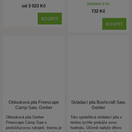
Skladem 2 ks
od 3 023 Kč
732 Kč
KOUPIT
KOUPIT
Oblouková pila Freescape
Skládací pila Bushcraft Saw,
Camp Saw, Gerber
Gerber
Oblouková pila Gerber
Tato spolehlivá skládací pila v
Freescape Camp Saw s
terénu rychle prokáže svou
protiskluzovou rukojetí, kterou je
hodnotu. Účinně nařeže dřevo