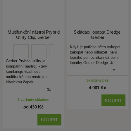
Multifunkční nástroj Prybrid
Skládací lopatka Dredge,
Utility Clip, Gerber
Gerber
Když je potřeba něco vykopat,
zakopat nebo odházet, není
lepšího pomocníka než polní
Gerber Prybrid Utility je
lopatky Gerber Dredge. Je…
kompaktní nástroj, který
1x
kombinuje vlastnosti
multifunkčního nástroje s
Skladem 1 ks
klasickou čepelí…
4 001 Kč
3x
3 varianty skladem
KOUPIT
od 430 Kč
KOUPIT