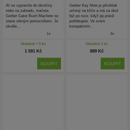
Ať se vypravíte do divočiny
Gerber Key Note je přívěšek
nebo na zahradu, mačeta
určený na klíče a má za úkol
Gerber Gator Bush Machete se
být po ruce, když jej právě
stane věrným pomocníkem. Je
potřebujete. Ve svém
skvěle…
kompaktním…
1x
3x
Skladem > 5 ks
Skladem 3 ks
1 591 Kč
889 Kč
KOUPIT
KOUPIT