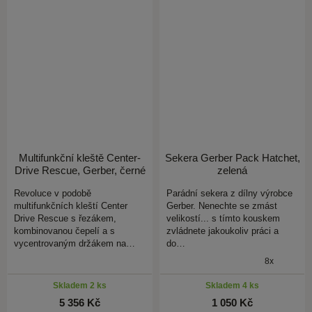
Multifunkční kleště Center-
Sekera Gerber Pack Hatchet,
Drive Rescue, Gerber, černé
zelená
Revoluce v podobě
Parádní sekera z dílny výrobce
multifunkčních kleští Center
Gerber. Nenechte se zmást
Drive Rescue s řezákem,
velikostí... s tímto kouskem
kombinovanou čepelí a s
zvládnete jakoukoliv práci a
vycentrovaným držákem na…
do…
8x
Skladem 2 ks
Skladem 4 ks
5 356 Kč
1 050 Kč