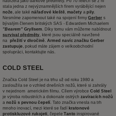
nabízela jako dárkové předměty. Po 70 letech se z ní
stala jedna z nejvýznamnějších firem vyrábějící nejen
nože
, ale také
nářaďové kleště
,
mačety
a
pily
.
Nesmíme zapomenout také na spojení firmy
Gerber
s
bývalým členem britských SAS - Edwardem Michaelem
"Bearem"
Gryllsem
. Díky tomu vám můžeme nabídnout
survival předměty
, které jsou speciálně navržené
na
přežití v divočině
.
Armed navíc značku Gerber
zastupuje
, pokud máte zájem o velkoobchodní
spolupráci, kontaktujte nás.
COLD STEEL
Značka Cold Steel je na trhu už od roku 1980 a
zasloužila se o vzhled dnešních nožů, které si zahrály
v nejednom americkém filmu. Cílem výrobce
Cold Steel
je výroba robustních a dokonale ostrých
zavíracích nožů
a
nožů s pevnou čepelí
. Tato značka vnesla na trh
mnoho inovací, mezi které se řadí
kratonové
protiskluzové rukojeti
, čepele
Tanto
inspirované