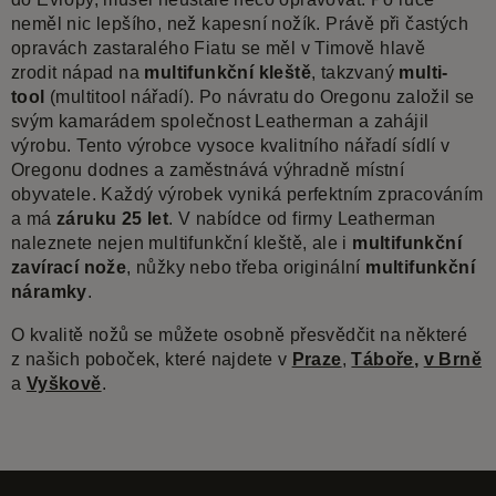
neměl nic lepšího, než kapesní nožík. Právě při častých
opravách zastaralého Fiatu se měl v Timově hlavě
zrodit nápad na
multifunkční kleště
, takzvaný
multi-
tool
(multitool nářadí). Po návratu do Oregonu založil se
svým kamarádem společnost Leatherman a zahájil
výrobu. Tento výrobce vysoce kvalitního nářadí sídlí v
Oregonu dodnes a zaměstnává výhradně místní
obyvatele. Každý výrobek vyniká perfektním zpracováním
a má
záruku 25 let
. V nabídce od firmy Leatherman
naleznete nejen multifunkční kleště, ale i
multifunkční
zavírací nože
, nůžky nebo třeba originální
multifunkční
náramky
.
O kvalitě nožů se můžete osobně přesvědčit na některé
z našich poboček, které najdete v
Praze
,
Táboře
,
v Brně
a
Vyškově
.