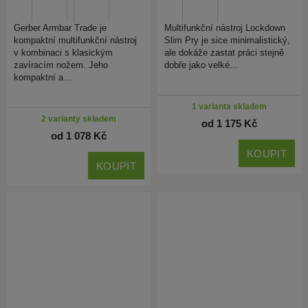
Gerber Armbar Trade je
Multifunkční nástroj Lockdown
kompaktní multifunkční nástroj
Slim Pry je sice minimalistický,
v kombinaci s klasickým
ale dokáže zastat práci stejně
zavíracím nožem. Jeho
dobře jako velké…
kompaktní a…
1 varianta skladem
2 varianty skladem
od 1 175 Kč
od 1 078 Kč
KOUPIT
KOUPIT