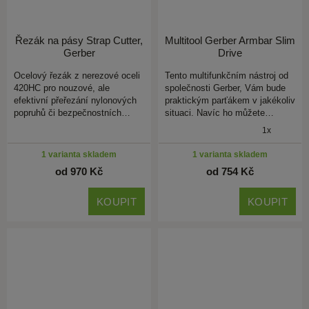
Řezák na pásy Strap Cutter,
Multitool Gerber Armbar Slim
Gerber
Drive
Ocelový řezák z nerezové oceli
Tento multifunkčním nástroj od
420HC pro nouzové, ale
společnosti Gerber, Vám bude
efektivní přeřezání nylonových
praktickým parťákem v jakékoliv
popruhů či bezpečnostních…
situaci. Navíc ho můžete…
1x
1 varianta skladem
1 varianta skladem
od 970 Kč
od 754 Kč
KOUPIT
KOUPIT