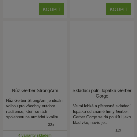
KOUPIT
KOUPIT
Nůž Gerber StrongArm
Skládací polní lopatka Gerber
Gorge
Nůž Gerber StrongArm je ideální
volbou pro všechny outdoor
Velmi lehká a přenosná skládací
nadšence, kteří se rádi
lopatka od známé firmy Gerber.
spolehnou na armádní kvalitu.…
Gerber Gorge se dá použít i jako
kladívko, navíc je…
33x
11x
4 varianty skladem