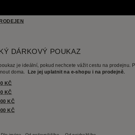
tky na všech našich prodejnách.
PRODEJEN
KÝ DÁRKOVÝ POUKAZ
poukaz je ideální, pokud nechcete vážit cestu na prodejnu. 
sknout doma.
Lze jej uplatnit na e-shopu i na prodejně.
00 KČ
00 KČ
00 KČ
00 KČ
Dle jména
Od nejlevnějšího
Od nejdražšího