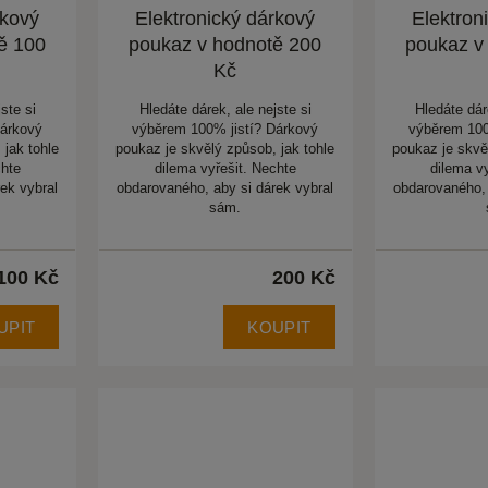
rkový
Elektronický dárkový
Elektron
ě 100
poukaz v hodnotě 200
poukaz v
Kč
ste si
Hledáte dárek, ale nejste si
Hledáte dár
Dárkový
výběrem 100% jistí? Dárkový
výběrem 100
 jak tohle
poukaz je skvělý způsob, jak tohle
poukaz je skvě
chte
dilema vyřešit. Nechte
dilema v
ek vybral
obdarovaného, aby si dárek vybral
obdarovaného, 
sám.
100 Kč
200 Kč
UPIT
KOUPIT