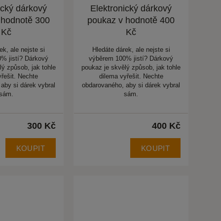
ický dárkový
Elektronický dárkový
 hodnotě 300
poukaz v hodnotě 400
Kč
Kč
ek, ale nejste si
Hledáte dárek, ale nejste si
% jistí? Dárkový
výběrem 100% jistí? Dárkový
lý způsob, jak tohle
poukaz je skvělý způsob, jak tohle
yřešit. Nechte
dilema vyřešit. Nechte
aby si dárek vybral
obdarovaného, aby si dárek vybral
sám.
sám.
300 Kč
400 Kč
KOUPIT
KOUPIT