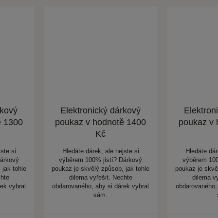
rkový
Elektronický dárkový
Elektron
ě 1300
poukaz v hodnotě 1400
poukaz v 
Kč
ste si
Hledáte dárek, ale nejste si
Hledáte dár
Dárkový
výběrem 100% jistí? Dárkový
výběrem 100
 jak tohle
poukaz je skvělý způsob, jak tohle
poukaz je skvě
chte
dilema vyřešit. Nechte
dilema v
ek vybral
obdarovaného, aby si dárek vybral
obdarovaného, 
sám.