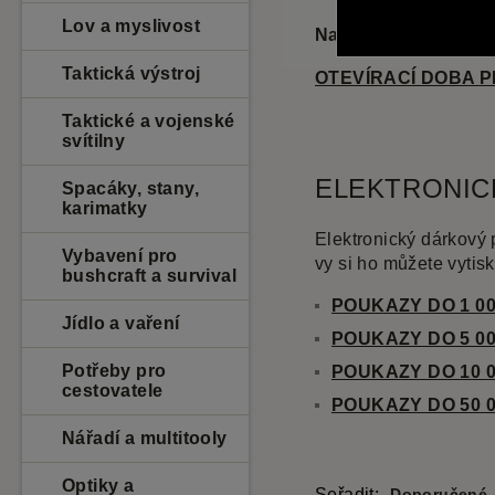
Lov a myslivost
Najdete ho před svá
Taktická výstroj
OTEVÍRACÍ DOBA 
Taktické a vojenské
svítilny
ELEKTRONIC
Spacáky, stany,
karimatky
Elektronický dárkový 
Vybavení pro
vy si ho můžete vyti
bushcraft a survival
POUKAZY DO 1 0
Jídlo a vaření
POUKAZY DO 5 0
Potřeby pro
POUKAZY DO 10 0
cestovatele
POUKAZY DO 50 0
Nářadí a multitooly
Optiky a
Seřadit:
Doporučené