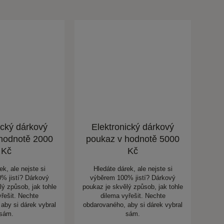
ický dárkový
Elektronický dárkový
hodnotě 2000
poukaz v hodnotě 5000
Kč
Kč
ek, ale nejste si
Hledáte dárek, ale nejste si
% jistí? Dárkový
výběrem 100% jistí? Dárkový
lý způsob, jak tohle
poukaz je skvělý způsob, jak tohle
yřešit. Nechte
dilema vyřešit. Nechte
aby si dárek vybral
obdarovaného, aby si dárek vybral
sám.
sám.