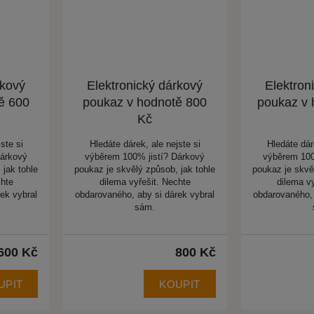
rkový
Elektronický dárkový
Elektron
ě 600
poukaz v hodnotě 800
poukaz v 
Kč
ste si
Hledáte dárek, ale nejste si
Hledáte dár
Dárkový
výběrem 100% jistí? Dárkový
výběrem 100
 jak tohle
poukaz je skvělý způsob, jak tohle
poukaz je skvě
chte
dilema vyřešit. Nechte
dilema v
ek vybral
obdarovaného, aby si dárek vybral
obdarovaného, 
sám.
600 Kč
800 Kč
UPIT
KOUPIT