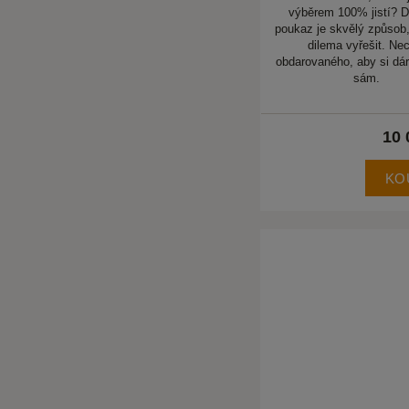
výběrem 100% jistí? 
poukaz je skvělý způsob,
dilema vyřešit. Ne
obdarovaného, aby si dár
sám.
10 
KO