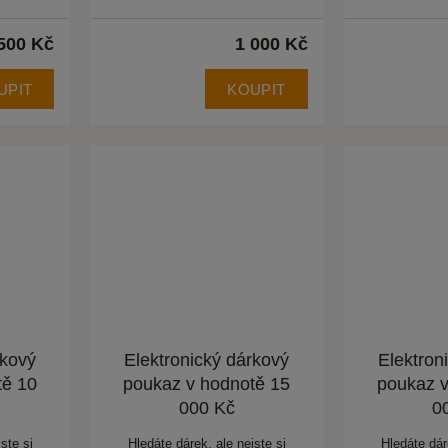
500 Kč
1 000 Kč
UPIT
KOUPIT
rkový
Elektronický dárkový
Elektron
tě 10
poukaz v hodnotě 15
poukaz v
000 Kč
0
ste si
Hledáte dárek, ale nejste si
Hledáte dár