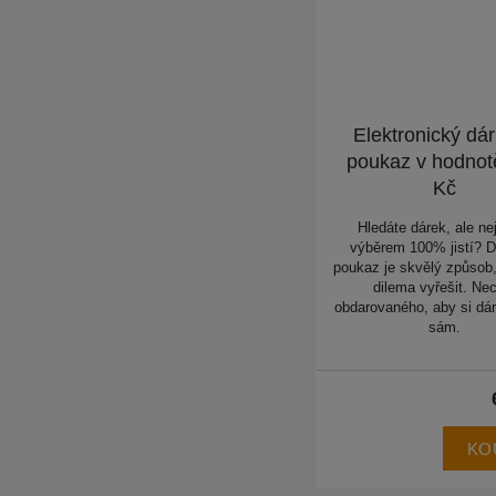
Elektronický dá
poukaz v hodnot
Kč
Hledáte dárek, ale nej
výběrem 100% jistí? 
poukaz je skvělý způsob,
dilema vyřešit. Ne
obdarovaného, aby si dár
sám.
KO