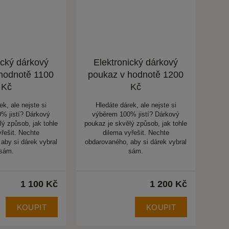
ický dárkový
Elektronický dárkový
hodnotě 1100
poukaz v hodnotě 1200
Kč
Kč
ek, ale nejste si
Hledáte dárek, ale nejste si
% jistí? Dárkový
výběrem 100% jistí? Dárkový
lý způsob, jak tohle
poukaz je skvělý způsob, jak tohle
yřešit. Nechte
dilema vyřešit. Nechte
aby si dárek vybral
obdarovaného, aby si dárek vybral
sám.
sám.
1 100 Kč
1 200 Kč
KOUPIT
KOUPIT