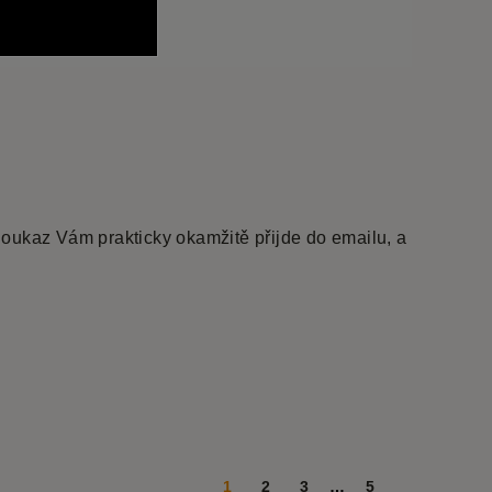
Poukaz Vám prakticky okamžitě přijde do emailu, a
1
2
3
…
5