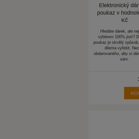
Elektronický dá
poukaz v hodnot
Kč
Hledáte dárek, ale nej
výběrem 100% jistí? 
poukaz je skvělý způsob,
dilema vyřešit. Ne
obdarovaného, aby si dár
sám.
KO