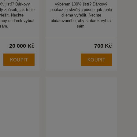
% jistí? Dárkový
výběrem 100% jistí? Dárkový
lý způsob, jak tohle
poukaz je skvělý způsob, jak tohle
yřešit. Nechte
dilema vyřešit. Nechte
aby si dárek vybral
obdarovaného, aby si dárek vybral
sám.
sám.
20 000 Kč
700 Kč
KOUPIT
KOUPIT