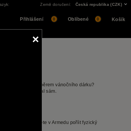
azyk:
Země doručení:
Česká republika (CZK)
Přihlášení
Oblíbené
0
0
Košík
×
y si nevíte rady s výběrem vánočního dárku?
, aby si dárek vybral sám.
 nevíte rady, můžete v Armedu poříit fyzický