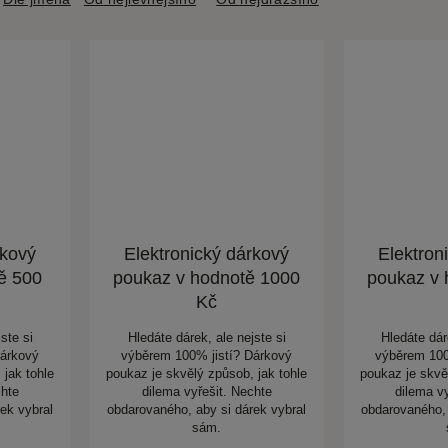
rkový
Elektronický dárkový
Elektron
ě 500
poukaz v hodnotě 1000
poukaz v 
Kč
ste si
Hledáte dárek, ale nejste si
Hledáte dár
Dárkový
výběrem 100% jistí? Dárkový
výběrem 100
 jak tohle
poukaz je skvělý způsob, jak tohle
poukaz je skvě
chte
dilema vyřešit. Nechte
dilema v
ek vybral
obdarovaného, aby si dárek vybral
obdarovaného, 
sám.