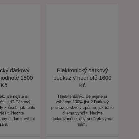
ický dárkový
Elektronický dárkový
hodnotě 1500
poukaz v hodnotě 1600
Kč
Kč
ek, ale nejste si
Hledáte dárek, ale nejste si
% jistí? Dárkový
výběrem 100% jistí? Dárkový
lý způsob, jak tohle
poukaz je skvělý způsob, jak tohle
yřešit. Nechte
dilema vyřešit. Nechte
aby si dárek vybral
obdarovaného, aby si dárek vybral
sám.
sám.