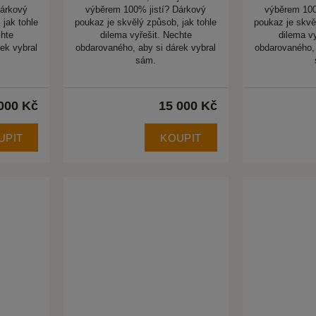
Dárkový
výběrem 100% jistí? Dárkový
výběrem 100
 jak tohle
poukaz je skvělý způsob, jak tohle
poukaz je skvě
chte
dilema vyřešit. Nechte
dilema v
ek vybral
obdarovaného, aby si dárek vybral
obdarovaného, 
sám.
000 Kč
15 000 Kč
UPIT
KOUPIT