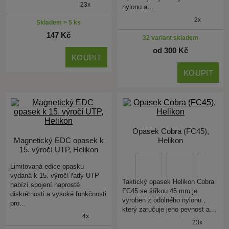
23x
nylonu a…
2x
Skladem > 5 ks
147 Kč
32 variant skladem
od 300 Kč
KOUPIT
KOUPIT
Opasek Cobra (FC45),
Magnetický EDC opasek k
Helikon
15. výročí UTP, Helikon
Limitovaná edice opasku
vydaná k 15. výročí řady UTP
Taktický opasek Helikon Cobra
nabízí spojení naprosté
FC45 se šířkou 45 mm je
diskrétnosti a vysoké funkčnosti
vyroben z odolného nylonu ,
pro…
který zaručuje jeho pevnost a…
4x
23x