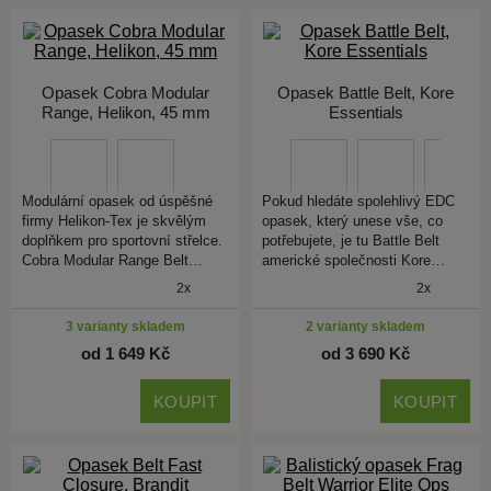
Opasek Cobra Modular
Opasek Battle Belt, Kore
Range, Helikon, 45 mm
Essentials
Modulární opasek od úspěšné
Pokud hledáte spolehlivý EDC
firmy Helikon-Tex je skvělým
opasek, který unese vše, co
doplňkem pro sportovní střelce.
potřebujete, je tu Battle Belt
Cobra Modular Range Belt…
americké společnosti Kore…
2x
2x
3 varianty skladem
2 varianty skladem
od 1 649 Kč
od 3 690 Kč
KOUPIT
KOUPIT