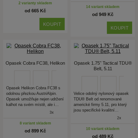
2 varianty skladem
14 variant skladem
od 665 Kč
od 949 Kč
KOUPIT
KOUPIT
Opasek Cobra FC38, Helikon
Opasek 1.75" Tactical TDU®
Belt, 5.11
Opasek Helikon Cobra FC38 s
odolnou přezkou AustriAlpin.
Velice odolný nylonový opasek
Opasek umožňuje nejen udržení
TDU® Belt od renomované
kalhot na svém místě, ale i…
americké firmy 5.11, pro který
jsou specifické kvalitní…
3x
2x
8 variant skladem
10 variant skladem
od 899 Kč
od 489 Kč