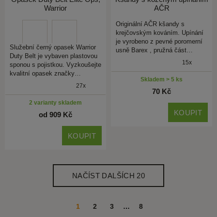
Warrior
AČR
Originální AČR kšandy s
krejčovským kováním. Upínání
je vyrobeno z pevné poromerní
Služební černý opasek Warrior
usně Barex , pružná část…
Duty Belt je vybaven plastovou
15x
sponou s pojistkou. Vyzkoušejte
kvalitní opasek značky…
Skladem > 5 ks
27x
70 Kč
2 varianty skladem
KOUPIT
od 909 Kč
KOUPIT
NAČÍST DALŠÍCH 20
1
2
3
…
8