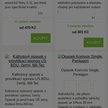
americké firmy 5.11, pro který
odolného polyesteru a elastanu,
jsou specifické kvalitní…
vhodný pro každodenní nošení
i…
12x
1x
21 variant skladem
2 varianty skladem
od 470 Kč
od 401 Kč
KOUPIT
KOUPIT
Opasek Komvos Single,
Kalhotový opasek s
Pentagon
provlékací sponou US BDU,
černý, Mil-Tec
Kalhotový nylonový opasek s
Jednoduchý, ale přesto
provlékací sponou, černý.
spolehlivý a pohodlný taktický
Opasek je používaný US army,
opasek se šířkou 38 mm.
dodává firma Mil-tec.
Opasek je vyrobený z odolného