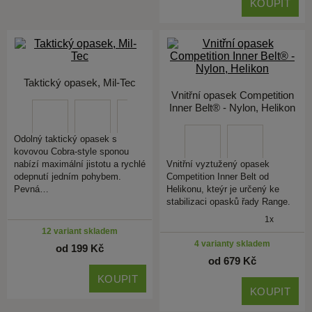
KOUPIT
Taktický opasek, Mil-Tec
Vnitřní opasek Competition
Inner Belt® - Nylon, Helikon
Odolný taktický opasek s
kovovou Cobra-style sponou
nabízí maximální jistotu a rychlé
Vnitřní vyztužený opasek
odepnutí jedním pohybem.
Competition Inner Belt od
Pevná…
Helikonu, kteýr je určený ke
stabilizaci opasků řady Range.
1x
12 variant skladem
4 varianty skladem
od 199 Kč
od 679 Kč
KOUPIT
KOUPIT