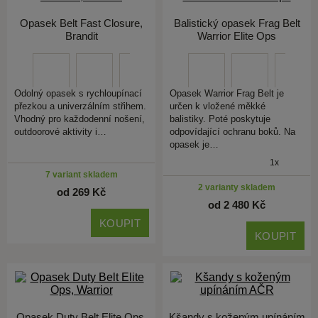
Opasek Belt Fast Closure,
Balistický opasek Frag Belt
Brandit
Warrior Elite Ops
Odolný opasek s rychloupínací
Opasek Warrior Frag Belt je
přezkou a univerzálním střihem.
určen k vložené měkké
Vhodný pro každodenní nošení,
balistiky. Poté poskytuje
outdoorové aktivity i…
odpovídající ochranu boků. Na
opasek je…
1x
7 variant skladem
2 varianty skladem
od 269 Kč
od 2 480 Kč
KOUPIT
KOUPIT
Opasek Duty Belt Elite Ops,
Kšandy s koženým upínáním