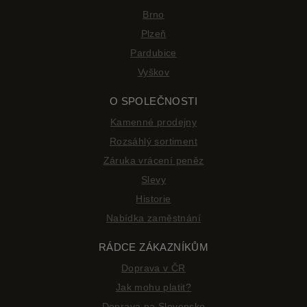
Brno
Plzeň
Pardubice
Vyškov
O SPOLEČNOSTI
Kamenné prodejny
Rozsáhlý sortiment
Záruka vrácení peněz
Slevy
Historie
Nabídka zaměstnání
RÁDCE ZÁKAZNÍKŮM
Doprava v ČR
Jak mohu platit?
Doprava na Slovensko