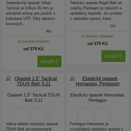
Jednoduchý opasek Urban
Taktický opasek Regal Belt od
Tactical se šířkou 45 mm je
značky Pentagon je robustní a
primárně určený pro použití s
spolehlivý doplněk. Je vyroben
kalhotami UTP. Díky absenci
z odolného nylonu, který…
kovových…
10x
96x
2 varianty skladem
14 variant skladem
od 375 Kč
od 379 Kč
KOUPIT
KOUPIT
Opasek 1.5" Tactical TDU®
Elastický opasek Hemantas,
Belt, 5.11
Pentagon
Velice odolný nylonový opasek
Pentagon Hemantas je
TDU® Belt od renomované
víceúčelový elastický opasek z