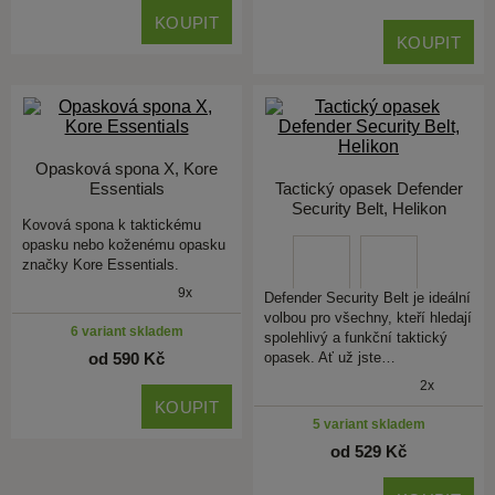
KOUPIT
KOUPIT
Opasková spona X, Kore
Essentials
Tactický opasek Defender
Security Belt, Helikon
Kovová spona k taktickému
opasku nebo koženému opasku
značky Kore Essentials.
9x
Defender Security Belt je ideální
volbou pro všechny, kteří hledají
6 variant skladem
spolehlivý a funkční taktický
od 590 Kč
opasek. Ať už jste…
2x
KOUPIT
5 variant skladem
od 529 Kč