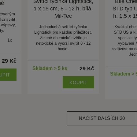
Svítící tyčinka Lightstick,
Bílé Che
né
1 x 15 cm, 8 - 12 h, bílá,
STD typ U
červeným
Mil-Tec
h, 1,5 x 
ží svítit
 výpravy,
Jednoduchá svítící tyčinka
Kvalitní che
ty.
Lightstick pro každou příležitost.
STD US a kla
Zelené chemické světlo je
specialist
1x
netoxické a vydrží svítít 8 - 12
vybavení M
hodin.
svítivost po 
Jed
29 Kč
29 Kč
Skladem > 5 ks
Skladem > 
UPIT
KOUPIT
NAČÍST DALŠÍCH 20