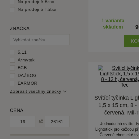
Na prodejně Brno
Na prodejně Tábor
1 varianta
9
skladem
ZNAČKA
KO
5.11
Armytek
BCB
DAŽBOG
EARMOR
Zobrazit všechny značky
Svítící tyčinka Lig
1,5 x 15 cm, 8 - 
CENA
červená, Mil-
až
Jednoduchá svítící t
Lightstick pro každou pří
Červené chemické svě