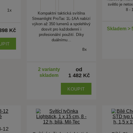
světlo je netox
8 - 
1x
Kompaktní taktická svítilna
Streamlight ProTac 1L-1AA nabízí
výkon až 350 lumenů a spolehlivý
Skladem > 
dosvit pro každodenní i
398 Kč
profesionální použití. Díky
duálnímu…
UPIT
8x
od
2 varianty
1 482 Kč
skladem
KOUPIT
8-12