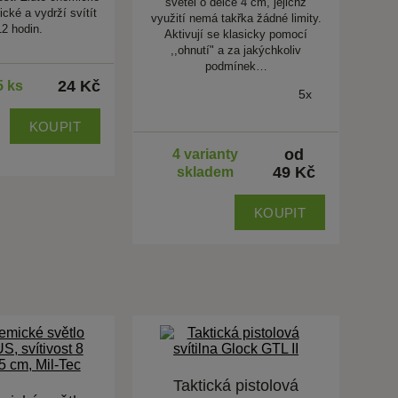
světel o délce 4 cm, jejichž
ické a vydrží svítít
využití nemá takřka žádné limity.
12 hodin.
Aktivují se klasicky pomocí
,,ohnutí" a za jakýchkoliv
podmínek…
24 Kč
5 ks
5x
KOUPIT
od
4 varianty
49 Kč
skladem
KOUPIT
Taktická pistolová