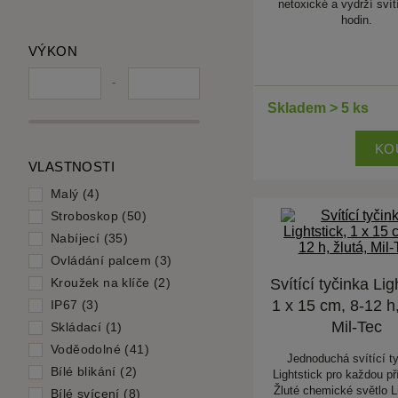
netoxické a vydrží svítí
hodin.
VÝKON
-
Skladem > 5 ks
KO
VLASTNOSTI
Malý (4)
Stroboskop (50)
Nabíjecí (35)
Ovládání palcem (3)
Kroužek na klíče (2)
Svítící tyčinka Lig
1 x 15 cm, 8-12 h,
IP67 (3)
Mil-Tec
Skládací (1)
Voděodolné (41)
Jednoduchá svítící t
Bílé blikání (2)
Lightstick pro každou pří
Žluté chemické světlo L
Bílé svícení (8)