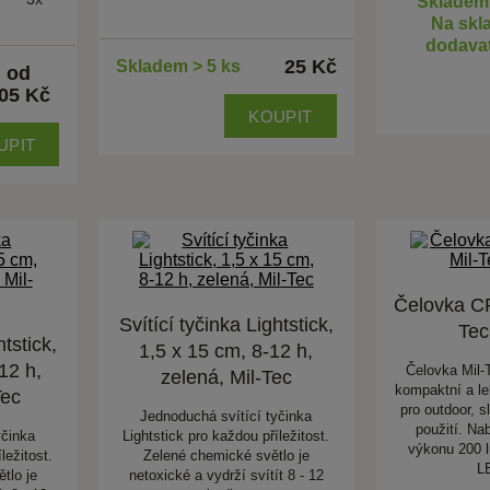
Skladem
Na skl
dodava
25 Kč
Skladem > 5 ks
od
05 Kč
KOUPIT
UPIT
Čelovka C
Svítící tyčinka Lightstick,
Tec
htstick,
1,5 x 15 cm, 8-12 h,
12 h,
Čelovka Mil
zelená, Mil-Tec
kompaktní a le
Tec
pro outdoor, 
Jednoduchá svítící tyčinka
použití. Nab
yčinka
Lightstick pro každou příležitost.
výkonu 200 
ležitost.
Zelené chemické světlo je
L
tlo je
netoxické a vydrží svítít 8 - 12