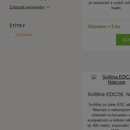
je netoxické a vydrží sví
Zobrazit parametry
hodin.
ŠTÍTKY
Skladem > 5 ks
Novinka
KO
Svítilna EDC29, N
Svítilna ze série EDC o
Nitecore s nekompro
výkonem schovaném v
kompaktním a lehkém těl
až 400 metrů, maximální