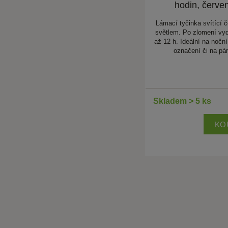
hodin, červe
Lámací tyčinka svítící 
světlem. Po zlomení vydr
až 12 h. Ideální na noční
označení či na pár
Skladem > 5 ks
KO