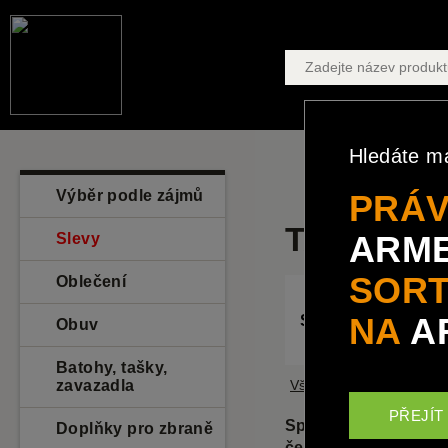
Hledáte m
Taktické a vojen
Výběr podle zájmů
PRÁV
TAKTICKÉ
ARME
Slevy
SORT
Oblečení
NA
A
Svítilny ve slevě
Obuv
Batohy, tašky,
zavazadla
Všechny kategorie
PŘEJÍT
Spolehlivá a výkonná
Doplňky pro zbraně
čelovky vhodné pro s