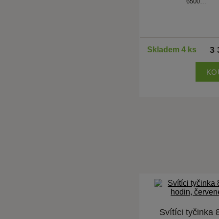
6500…
3 
Skladem 4 ks
KO
Svítíci tyčinka 