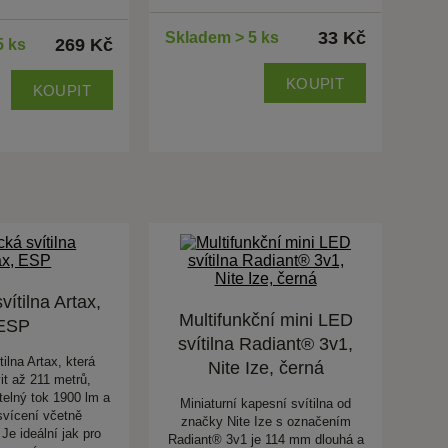
33 Kč
Skladem > 5 ks
269 Kč
5 ks
KOUPIT
KOUPIT
vítilna Artax,
Multifunkční mini LED
ESP
svítilna Radiant® 3v1,
tilna Artax, která
Nite Ize, černá
it až 211 metrů,
elný tok 1900 lm a
Miniaturní kapesní svítilna od
svícení včetně
značky Nite Ize s označením
Je ideální jak pro
Radiant® 3v1 je 114 mm dlouhá a