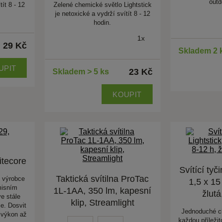
out
tít 8 - 12
Zelené chemické světlo Lightstick
je netoxické a vydrží svítít 8 - 12
hodin.
1x
29 Kč
Skladem 2 
UPIT
23 Kč
Skladem > 5 ks
KOUPIT
itecore
Svítící tyč
Taktická svítilna ProTac
d výrobce
1,5 x 15
misním
1L-1AA, 350 lm, kapesní
žlutá
e stále
klip, Streamlight
e. Dosvit
Jednoduché c
 výkon až
každou příleži