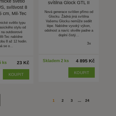
mické světlo
svítilna Glock GTL II
S, svítivost 8
Nová generace svítilen přímo od
15 cm, Mil-Tec
Glocku. Žádná jiná svítilna
Vašemu Glocku nemůže sedět
mické světlo typu
lépe. Nabídne vysoký výkon,
sického stylu od
odolnost a navíc skvěle padne a
y na outdoorové
doplní čistý…
il-Tec nabídne
dobu 8 až 12 hodin.
3x
ná se o…
4 895 Kč
Skladem 2 ks
23 Kč
5 ks
KOUPIT
KOUPIT
1
2
3
…
24