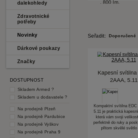
dalekohledy
Zdravotnické
potřeby
Novinky
Seřadit:
Doporučené
Dárkové poukazy
Značky
Kapesní svítiln
2AAA, 5.11
DOSTUPNOST
Skladem Armed
?
Skladem u dodavatele
?
Kompaktní svítilna EDC
Na prodejně Plzeň
5.11 je praktická kapesní
Na prodejně Pardubice
která vám svoji velikos
perfektně do ruky a pos
Na prodejně Vyškov
přitom skvělé světl
Na prodejně Praha 9