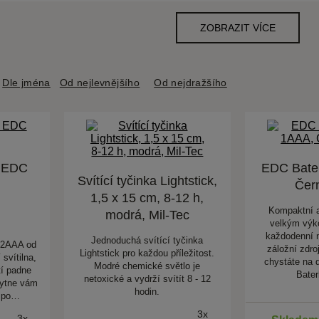
Dle jména
Od nejlevnějšího
Od nejdražšího
a EDC
EDC Bate
Svítící tyčinka Lightstick,
Čern
1,5 x 15 cm, 8-12 h,
Kompaktní a
modrá, Mil-Tec
velkým výk
každodenní n
Jednoduchá svítící tyčinka
 2AAA od
záložní zdro
Lightstick pro každou příležitost.
 svítilna,
chystáte na d
Modré chemické světlo je
tí padne
Bate
netoxické a vydrží svítít 8 - 12
kytne vám
hodin.
o po…
3x
3x