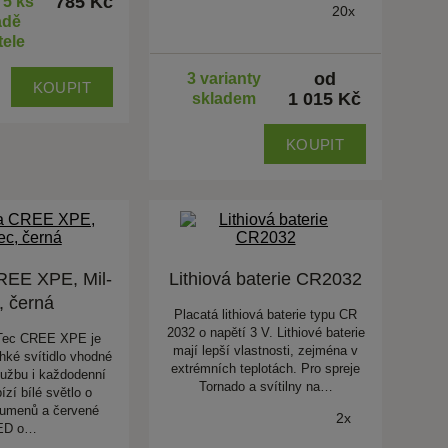
785 Kč
 5 ks
20x
adě
tele
od
3 varianty
KOUPIT
1 015 Kč
skladem
KOUPIT
REE XPE, Mil-
Lithiová baterie CR2032
, černá
Placatá lithiová baterie typu CR
2032 o napětí 3 V. Lithiové baterie
-Tec CREE XPE je
mají lepší vlastnosti, zejména v
hké svítidlo vhodné
extrémních teplotách. Pro spreje
službu i každodenní
Tornado a svítilny na…
ízí bílé světlo o
lumenů a červené
2x
ED o…