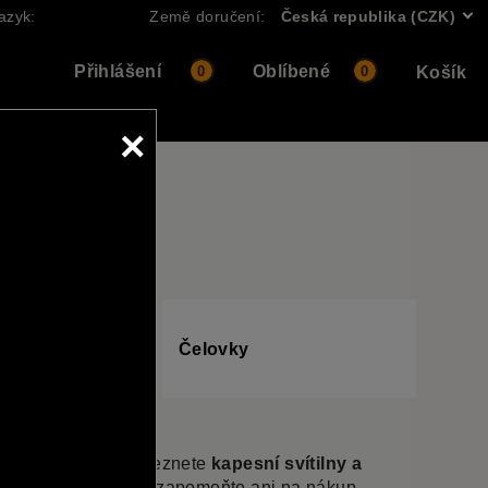
azyk:
Země doručení:
Česká republika (CZK)
Přihlášení
Oblíbené
0
0
Košík
×
TILNY
ítilny na
Čelovky
abídce Armedu naleznete
kapesní svítilny a
tilny na zbraně
. Nezapomeňte ani na nákup