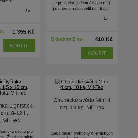
doorové…
je poháněna jednou AA baterií. I
přes svou malou velikost díky…
3x
1x
1 355 Kč
ks
410 Kč
Skladem 2 ks
KOUPIT
KOUPIT
Chemické světlo Mini 4
inka Lightstick,
cm, 10 ks, Mil-Tec
 cm, 8-12 h,
, Mil-Tec
hemcké světlo pro
Sada deseti praktický chemických
tost. Žluté chemické