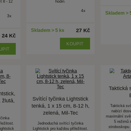
t 8 - 12
hodin.
4x
Skladem > 
3x
27 Kč
Skladem > 5 ks
24 Kč
KOUPIT
UPIT
Taktická s
htstick,
Svítící tyčinka Lightstick
 žlutá,
tenká, 1 x 15 cm, 8-12 h,
Taktická sví
nabízí dosv
zelená, Mil-Tec
maximální svět
yčinka
5 režimů 
ležitost.
Jednoduchá svítící tyčinka
stroboskopu. 
ightstick
Lightstick pro každou příležitost.