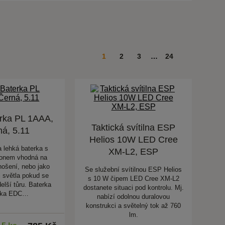
1
2
3
…
24
rka PL 1AAA,
Taktická svítilna ESP
á, 5.11
Helios 10W LED Cree
 lehká baterka s
XM-L2, ESP
onem vhodná na
ošení, nebo jako
Se služební svítilnou ESP Helios
j světla pokud se
s 10 W čipem LED Cree XM-L2
elší tůru. Baterka
dostanete situaci pod kontrolu. Mj.
rka EDC…
nabízí odolnou duralovou
konstrukci a světelný tok až 760
lm.