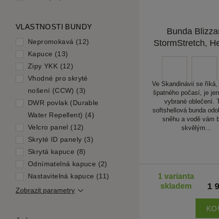
VLASTNOSTI BUNDY
Bunda Blizza
Nepromokavá (12)
StormStretch, He
Kapuce (13)
Zipy YKK (12)
Vhodné pro skryté
Ve Skandinávii se říká,
nošení (CCW) (3)
špatného počasí, je je
vybrané oblečení. 
DWR povlak (Durable
softshellová bunda odol
Water Repellent) (4)
sněhu a vodě vám 
Velcro panel (12)
skvělým…
Skryté ID panely (3)
Skrytá kapuce (8)
Odnímatelná kapuce (2)
Nastavitelná kapuce (11)
1 varianta
1 
skladem
Zobrazit parametry
KO