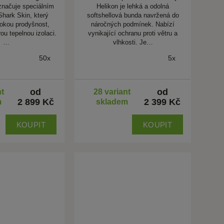
značuje speciálním
Helikon je lehká a odolná
Shark Skin, který
softshellová bunda navržená do
okou prodyšnost,
náročných podmínek. Nabízí
ou tepelnou izolaci.
vynikající ochranu proti větru a
…
vlhkosti. Je…
50x
5x
od
od
nt
28 variant
2 899 Kč
2 399 Kč
m
skladem
KOUPIT
KOUPIT