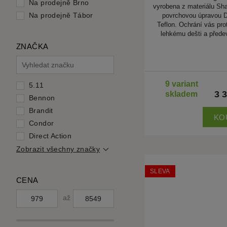
Na prodejně Brno
vyrobena z materiálu Sha
Na prodejně Tábor
povrchovou úpravou 
Teflon. Ochrání vás prot
lehkému dešti a před
ZNAČKA
9 variant
5.11
3 
skladem
Bennon
Brandit
KO
Condor
Direct Action
Zobrazit všechny značky
SLEVA
CENA
až