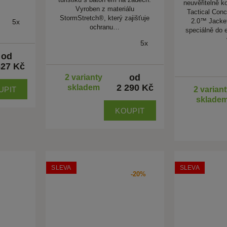
neuvěřitelně k
Vyroben z materiálu
Tactical Con
StormStretch®, který zajišťuje
2.0™ Jacket
5x
ochranu…
speciálně do 
5x
od
627 Kč
od
2 varianty
2 290 Kč
skladem
UPIT
2 varian
sklade
KOUPIT
SLEVA
SLEVA
-20%