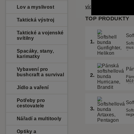
více informací
Lov a myslivost
Taktická výstroj
Taktické a vojenské
svítilny
Spacáky, stany,
karimatky
Vybavení pro
bushcraft a survival
Jídlo a vaření
Potřeby pro
cestovatele
Nářadí a multitooly
Optiky a