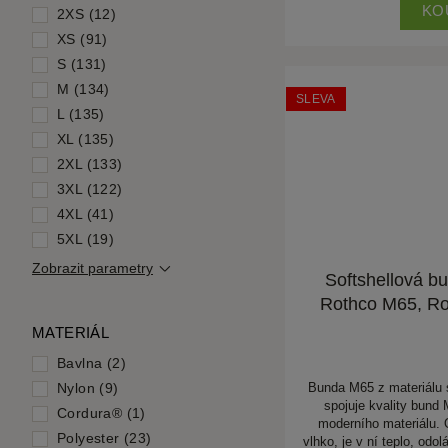
KO
2XS (12)
XS (91)
S (131)
M (134)
SLEVA
L (135)
XL (135)
2XL (133)
3XL (122)
4XL (41)
5XL (19)
Zobrazit parametry
Softshellová b
Rothco M65, Ro
MATERIÁL
Bavlna (2)
Bunda M65 z materiálu s
Nylon (9)
spojuje kvality bund
Cordura® (1)
moderního materiálu.
Polyester (23)
vlhko, je v ní teplo, odol