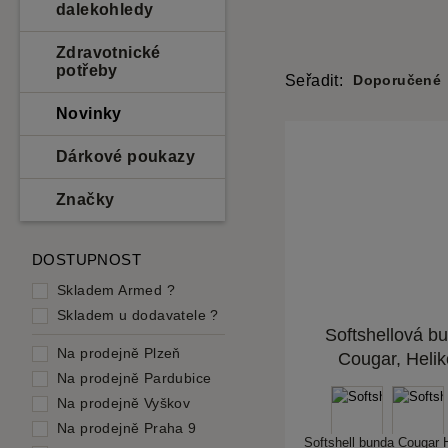
dalekohledy
Zdravotnické
potřeby
Seřadit:
Doporučené
Novinky
Dárkové poukazy
Značky
DOSTUPNOST
Skladem Armed
?
Skladem u dodavatele
?
Softshellová b
Na prodejně Plzeň
Cougar, Heli
Na prodejně Pardubice
Na prodejně Vyškov
Na prodejně Praha 9
Softshell bunda Cougar H