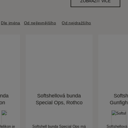
Dle jména
Od nejlevnějšího
Od nejdražšího
unda
Softshellová bunda
Softsh
kon
Special Ops, Rothco
Gunfigh
elikon je
Softshell bunda Special Ops má
Softshellová