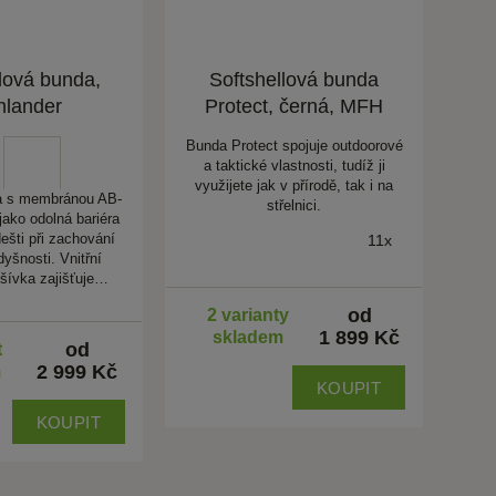
lová bunda,
Softshellová bunda
hlander
Protect, černá, MFH
Bunda Protect spojuje outdoorové
a taktické vlastnosti, tudíž ji
využijete jak v přírodě, tak i na
a s membránou AB-
střelnici.
jako odolná bariéra
dešti při zachování
11x
yšnosti. Vnitřní
šívka zajišťuje…
od
2 varianty
1 899 Kč
skladem
od
t
2 999 Kč
m
KOUPIT
KOUPIT