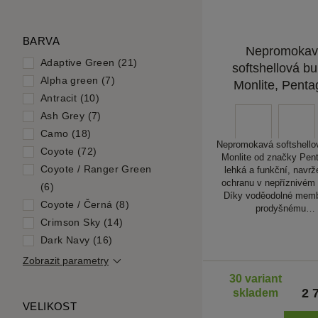
BARVA
Nepromokav
Adaptive Green (21)
softshellová b
Alpha green (7)
Monlite, Pent
Antracit (10)
Ash Grey (7)
Camo (18)
Nepromokavá softshello
Coyote (72)
Monlite od značky Pent
Coyote / Ranger Green
lehká a funkční, navrž
ochranu v nepříznivém 
(6)
Díky voděodolné mem
Coyote / Černá (8)
prodyšnému…
Crimson Sky (14)
Dark Navy (16)
Zobrazit parametry
30 variant
2 
skladem
VELIKOST