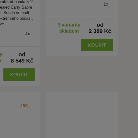
omfortní bunda 5.11
1x
cealed Carry Sabre
. Bunda se hodí
extrémního počasí,
ve…
od
3 varianty
2 389 Kč
skladem
4x
KOUPIT
od
ty
8 549 Kč
m
KOUPIT
-15%