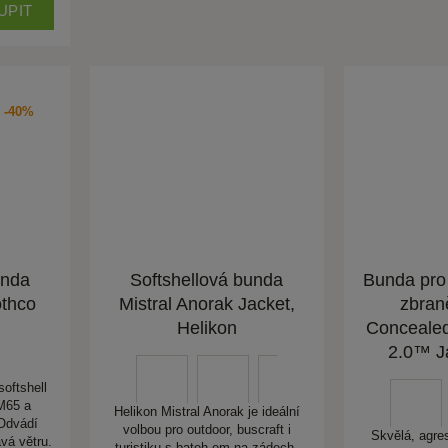
UPIT
-40%
unda
Softshellová bunda
Bunda pro 
thco
Mistral Anorak Jacket,
zbran
Helikon
Concealed
2.0™ Ja
oftshell
 M65 a
Helikon Mistral Anorak je ideální
 Odvádí
volbou pro outdoor, buscraft i
Skvělá, agre
ává větru.
turistiku s batoh em na zádech.