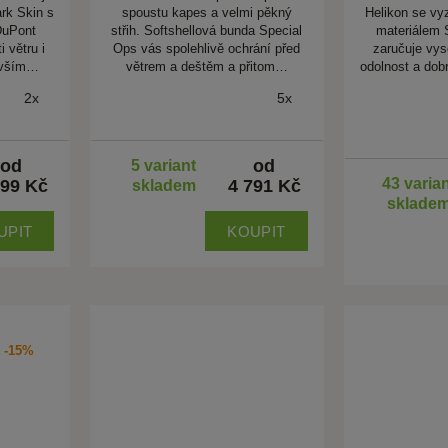
rk Skin s
spoustu kapes a velmi pěkný
Helikon se vy
DuPont
střih. Softshellová bunda Special
materiálem 
i větru i
Ops vás spolehlivě ochrání před
zaručuje vys
evším…
větrem a deštěm a přitom…
odolnost a dobr
2x
5x
od
od
5 variant
43 varia
399 Kč
4 791 Kč
skladem
sklade
UPIT
KOUPIT
-15%