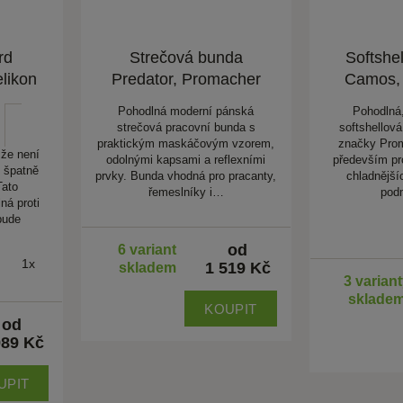
rd
Strečová bunda
Softshe
likon
Predator, Promacher
Camos,
Pohodlná moderní pánská
Pohodlná,
strečová pracovní bunda s
softshellov
praktickým maskáčovým vzorem,
značky Prom
 že není
odolnými kapsami a reflexními
především pr
n špatně
prvky. Bunda vhodná pro pracanty,
chladnější
Tato
řemeslníky i…
pod
ná proti
bude
od
6 variant
1x
1 519 Kč
skladem
3 varian
sklade
KOUPIT
od
989 Kč
UPIT