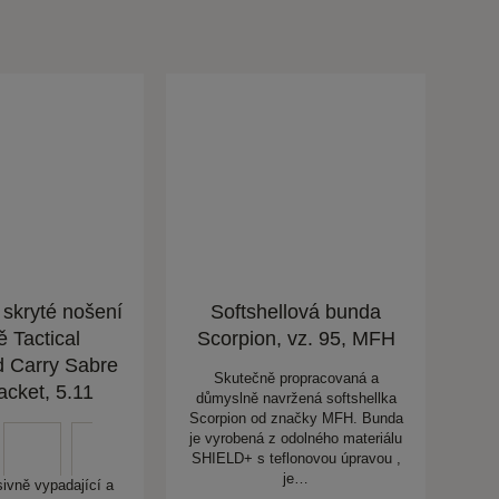
skryté nošení
Softshellová bunda
ě Tactical
Scorpion, vz. 95, MFH
 Carry Sabre
Skutečně propracovaná a
cket, 5.11
důmyslně navržená softshellka
Scorpion od značky MFH. Bunda
je vyrobená z odolného materiálu
SHIELD+ s teflonovou úpravou ,
je…
sivně vypadající a