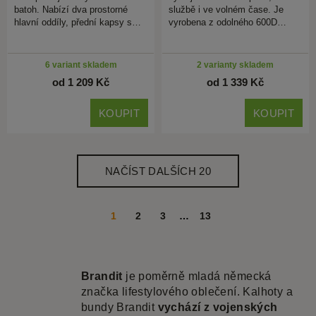
batoh. Nabízí dva prostorné
službě i ve volném čase. Je
hlavní oddíly, přední kapsy s…
vyrobena z odolného 600D…
6 variant skladem
2 varianty skladem
od 1 209 Kč
od 1 339 Kč
KOUPIT
KOUPIT
NAČÍST DALŠÍCH 20
1
2
3
…
13
Brandit
je poměrně mladá německá
značka lifestylového oblečení. Kalhoty a
bundy Brandit
vychází z vojenských