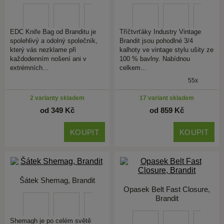
EDC Knife Bag od Branditu je
Tříčtvrťáky Industry Vintage
spolehlivý a odolný společník,
Brandit jsou pohodlné 3/4
který vás nezklame při
kalhoty ve vintage stylu ušity ze
každodenním nošení ani v
100 % bavlny. Nabídnou
extrémních…
celkem…
55x
2 varianty skladem
17 variant skladem
od 349 Kč
od 859 Kč
KOUPIT
KOUPIT
Šátek Shemag, Brandit
Opasek Belt Fast Closure,
Brandit
Shemagh je po celém světě