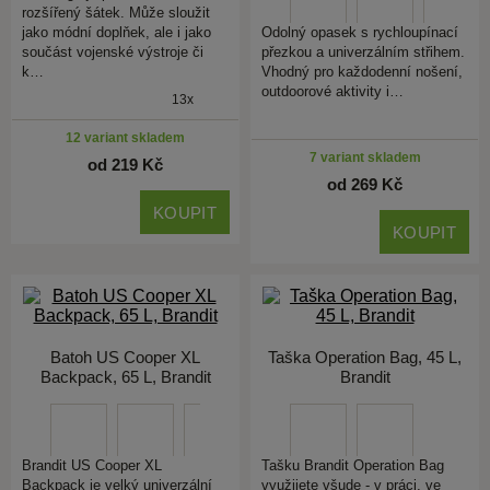
rozšířený šátek. Může sloužit
jako módní doplňek, ale i jako
Odolný opasek s rychloupínací
součást vojenské výstroje či
přezkou a univerzálním střihem.
k…
Vhodný pro každodenní nošení,
outdoorové aktivity i…
13x
12 variant skladem
7 variant skladem
od 219 Kč
od 269 Kč
KOUPIT
KOUPIT
Batoh US Cooper XL
Taška Operation Bag, 45 L,
Backpack, 65 L, Brandit
Brandit
Brandit US Cooper XL
Tašku Brandit Operation Bag
Backpack je velký univerzální
využijete všude - v práci, ve