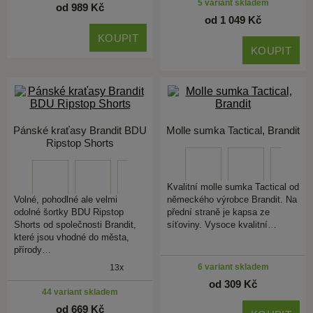
5 variant skladem
od 989 Kč
od 1 049 Kč
KOUPIT
KOUPIT
Pánské kraťasy Brandit BDU
Molle sumka Tactical, Brandit
Ripstop Shorts
Kvalitní molle sumka Tactical od
Volné, pohodlné ale velmi
německého výrobce Brandit. Na
odolné šortky BDU Ripstop
přední straně je kapsa ze
Shorts od společnosti Brandit,
síťoviny. Vysoce kvalitní…
které jsou vhodné do města,
přírody…
6 variant skladem
13x
od 309 Kč
44 variant skladem
od 669 Kč