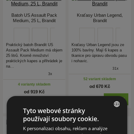
Batoh US Assault Pack
Kraťasy Urban Legend,
Medium, 25 L, Brandit
Brandit
Praktický batoh Brandit US
Kraťasy Urban Legend jsou ze
Assault Pack Medium má objem
100% bavlny. Mají 6 kapes a
25 litrů. Kromě množství
tkanice pro úpravu obvodu pasu
praktických kapes a přihrádek je
i nohavic.
na…
31x
3x
52 variant skladem
4 varianty skladem
od 670 Kč
od 919 Kč
KOUPIT
KOUPIT
Tyto webové stránky
používají soubory cookie.
CZECH
K personalizaci obsahu, reklam a analýze
EN