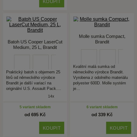
KOUPIT
Molle sumka Compact,
Batoh US Cooper LaserCut
Brandit
Medium, 25 L, Brandit
Kvalitní malá sumka od
Praktický batoh s objemem 25
německého výrobce Brandit.
litrů od německého výrobce
Vyrobena z odolného materiálu
Brandit je další variací na
polyester 600D. Molle systém
originální U.S. Assault Pack.…
je…
14x
5 variant skladem
6 variant skladem
od 695 Kč
od 339 Kč
KOUPIT
KOUPIT