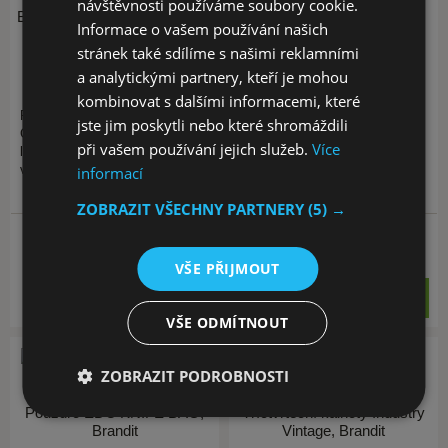
návštěvnosti používáme soubory cookie.
Batoh US Cooper Medium, 25
Molle sumka Functional,
Informace o vašem používání našich
L, Brandit
Brandit
stránek také sdílíme s našimi reklamními
a analytickými partnery, kteří je mohou
kombinovat s dalšími informacemi, které
Praktický batoh Brandit US
Praktická sumka Functional od
jste jim poskytli nebo které shromáždili
Cooper má objem přibližně 25
německé firmy Brandit jde
při vašem používání jejich služeb.
Více
litrů. Pro nenáročné, hobby
uchytit buď na vazbu MOLLE /
využití je to skvělý batoh.…
PALS , nebo ji můžete…
informací
34x
ZOBRAZIT VŠECHNY PARTNERY
(5) →
15 variant skladem
6 variant skladem
od 1 009 Kč
od 339 Kč
VŠE PŘIJMOUT
KOUPIT
KOUPIT
VŠE ODMÍTNOUT
ZOBRAZIT PODROBNOSTI
Pouzdro EDC KNIFE BAG,
Tříčtvrteční kalhoty Industry
Brandit
Vintage, Brandit