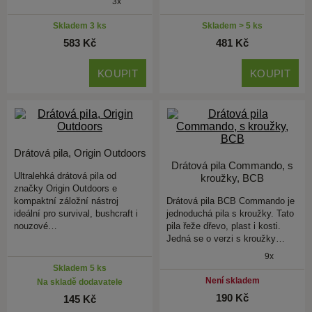
3x
Skladem 3 ks
Skladem > 5 ks
583 Kč
481 Kč
KOUPIT
KOUPIT
Drátová pila, Origin Outdoors
Drátová pila Commando, s
Ultralehká drátová pila od
kroužky, BCB
značky Origin Outdoors e
kompaktní záložní nástroj
Drátová pila BCB Commando je
ideální pro survival, bushcraft i
jednoduchá pila s kroužky. Tato
nouzové…
pila řeže dřevo, plast i kosti.
Jedná se o verzi s kroužky…
9x
Skladem 5 ks
Není skladem
Na skladě dodavatele
190 Kč
145 Kč