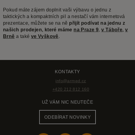
Pokud máte zájem doplnit vaši výbavu o jednu z
taktických a kompaktních pil a nestačí vám internetová
prezentace, můžete se na ně
přijít podívat
na jednu z
našich prodejen, které máme
na Praze 9
,
v Táboře
,
v
Brně
a také
ve Vyškově
.
KONTAKTY
info@armed.cz
+420 212 812 160
UŽ VÁM NIC NEUTEČE
ODEBÍRAT NOVINKY