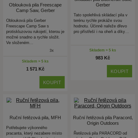
Oblouková pila Freescape
Gerber
Camp Saw, Gerber
Tato spolehlivá skládací pila v
Oblouková pila Gerber
terénu rychle prokáže svou
Freescape Camp Saw s
hodnotu. Účinně nařeže dřevo
protiskluzovou rukojetí, kterou je
pro přístřeší i na oheň a díky…
možné snadno a rychle složit.
Ve složeném…
Skladem > 5 ks
3x
983 Kč
Skladem > 5 ks
1 571 Kč
KOUPIT
KOUPIT
Ruční řetězová pila, MFH
Ruční řetězová pila Paracord,
Origin Outdoors
Potřebujete výkonného
pracanta, který nezabere místo
Řetězová pila PARACORD od