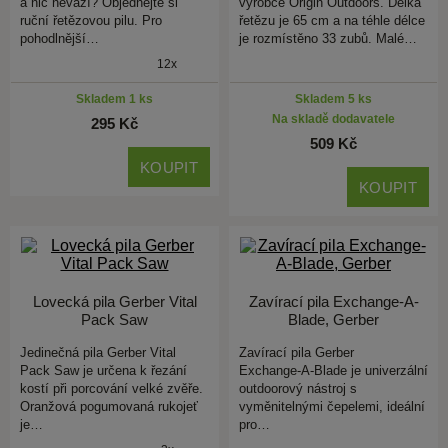
a nic neváží? Objednejte si
výrobce Origin Outdoors. Délka
ruční řetězovou pilu. Pro
řetězu je 65 cm a na téhle délce
pohodlnější…
je rozmístěno 33 zubů. Malé…
12x
Skladem 1 ks
Skladem 5 ks
Na skladě dodavatele
295 Kč
509 Kč
KOUPIT
KOUPIT
Lovecká pila Gerber Vital
Zavírací pila Exchange-A-
Pack Saw
Blade, Gerber
Jedinečná pila Gerber Vital
Zavírací pila Gerber
Pack Saw je určena k řezání
Exchange‑A‑Blade je univerzální
kostí při porcování velké zvěře.
outdoorový nástroj s
Oranžová pogumovaná rukojeť
vyměnitelnými čepelemi, ideální
je…
pro…