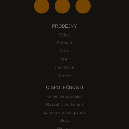
PRODEJNY
Tábor
Praha 9
Brno
Plzeň
Pardubice
Vyškov
O SPOLEČNOSTI
Kamenné prodejny
Rozsáhlý sortiment
Záruka vrácení peněz
Slevy
Historie