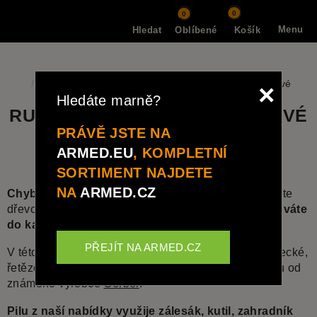
0
0
Menu
Hledat
Oblíbené
Košík
Nářadí a multitooly
Ruční pily - řetězové a obloukové
×
Hledáte marně?
RUČNÍ ŘETĚZOVÉ A OBLOUKOVÉ
PRÁVĚ JSTE NA
PILY NA DŘEVO
ARMED.EU
, KOMPLETNÍ
SORTIMENT NAJDETE
NA
ARMED.CZ
Chybí ve vaší výbavě ruční pilka
, se kterou pořežete
dřevo, plast i zvířecí kosti a přesto ji
pohodlně schováte
do kapsy
?
PŘEJÍT NA ARMED.CZ
V této kategorii vám nabídneme kompaktní ruční lovecké,
řetězové i drátové pilky, nebo třeba i obloukovou pilu od
známého výrobce
Gerber
.
Pilu z naší nabídky využije zálesák, kutil, zahradník