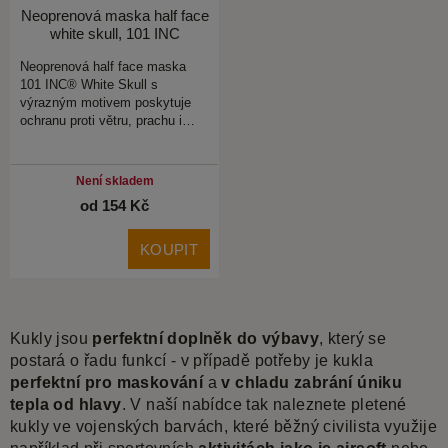
Neoprenová maska half face
white skull, 101 INC
Neoprenová half face maska
101 INC® White Skull s
výrazným motivem poskytuje
ochranu proti větru, prachu i…
Není skladem
od 154 Kč
KOUPIT
Kukly jsou
perfektní doplněk do výbavy
, který se
postará o řadu funkcí - v případě potřeby je kukla
perfektní pro maskování
a
v chladu zabrání úniku
tepla od hlavy
. V naší nabídce tak naleznete pletené
kukly ve vojenských barvách, které běžný civilista využije