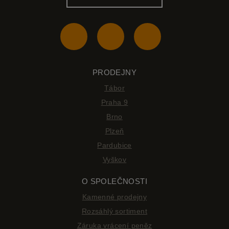
PRODEJNY
Tábor
Praha 9
Brno
Plzeň
Pardubice
Vyškov
O SPOLEČNOSTI
Kamenné prodejny
Rozsáhlý sortiment
Záruka vrácení peněz