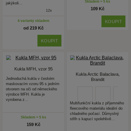
Skladem > 5 ks
jakýkoli…
109 Kč
12x
4 varianty skladem
KOUPIT
od 219 Kč
KOUPIT
Kukla MFH, vzor 95
Kukla Arctic Balaclava,
Jednoduchá kukla v českém
Brandit
maskovacím vzoru 95 s jedním
otvorem na oči od německého
výrobce MFH. Kukla je
vyrobena z…
Multifunkční kukla z příjemného
fleecového materiálu ideální do
chladného počasí. Důmyslný
Skladem > 5 ks
střih s kapucí spolehlivě…
159 Kč