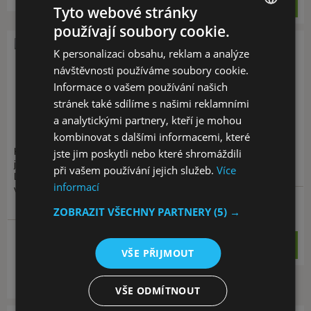
KOUPIT
Tyto webové stránky
používají soubory cookie.
CZECH
K personalizaci obsahu, reklam a analýze
EN
návštěvnosti používáme soubory cookie.
Letecká kožená kukla, Mil-
Kukla Balaclava se třemi
Informace o vašem používání našich
Tec
otvory, Mil-tec, bílá
stránek také sdílíme s našimi reklamními
a analytickými partnery, kteří je mohou
Pletená tříotvorová kukla od
výrobce Mil-Tec, která je velmi
kombinovat s dalšími informacemi, které
oblíbená díky jejím hřejivým
Kožená letecká kukla se hodí
jste jim poskytli nebo které shromáždili
vlastnostem a rozumné ceně.…
jak pro létání, tak na motocykl.
při vašem používání jejich služeb.
Více
1x
Letecká kukla má vnější povrch
informací
vyroben z kozí kůže a…
Skladem > 5 ks
11x
ZOBRAZIT VŠECHNY PARTNERY
(5) →
143 Kč
9 variant skladem
KOUPIT
od 790 Kč
VŠE PŘIJMOUT
KOUPIT
VŠE ODMÍTNOUT