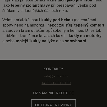
například při sportovních
aktivitách jako je airsoft
nebo
jako
tepelný izolant hlavy
při přespávání venku pod
širákem v chladnějších částech roku.
Velmi praktické jsou i
kukly pod helmu
(na extrémní
sporty nebo na motorku), neboť zajišťují
tepelný komfort
a zároveň brání otlakům způsobeným helmou. Dnes tak
nabízíme kromě maskovacích kukel i
kukly na motorky
a nebo
teplejší kukly na lyže
a na
snowboard
.
KONTAKTY
info@armed.cz
+420 212 812 160
UŽ VÁM NIC NEUTEČE
ODEBÍRAT NOVINKY