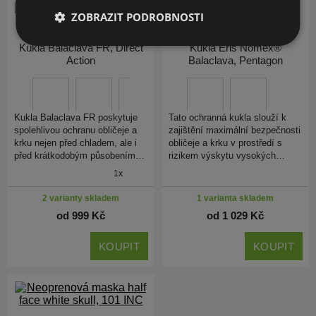
ZOBRAZIT PODROBNOSTI
Kukla Balaclava FR, Direct
Kukla Eris Nomex®
Action
Balaclava, Pentagon
Kukla Balaclava FR poskytuje
Tato ochranná kukla slouží k
spolehlivou ochranu obličeje a
zajištění maximální bezpečnosti
krku nejen před chladem, ale i
obličeje a krku v prostředí s
před krátkodobým působením…
rizikem výskytu vysokých…
1x
2 varianty skladem
1 varianta skladem
od 999 Kč
od 1 029 Kč
KOUPIT
KOUPIT