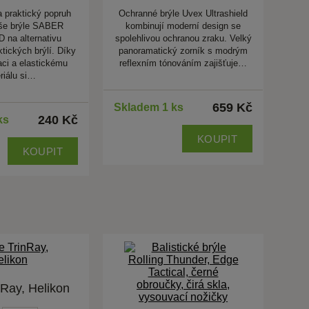
 praktický popruh
Ochranné brýle Uvex Ultrashield
še brýle SABER
kombinují moderní design se
na alternativu
spolehlivou ochranou zraku. Velký
tických brýlí. Díky
panoramatický zorník s modrým
laci a elastickému
reflexním tónováním zajišťuje…
riálu si…
659 Kč
Skladem 1 ks
240 Kč
ks
KOUPIT
KOUPIT
nRay, Helikon