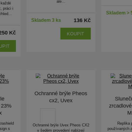
ale…
 každé
, práci i
Skladem > 
výhled…
136 Kč
Skladem 3 ks
250 Kč
KOUPIT
UPIT
Ochranné brýle Pheos
le
Slunečn
cx2, Uvex
é 23%
zrcadlové
x
M
rashield
Replika p
Ochranné brýle Uvex Pheos CX2
sign s
používaných a
v šedém provedení nabízejí