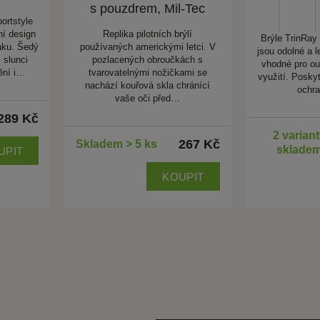
s pouzdrem, Mil-Tec
ortstyle
ní design
Replika pilotních brýlí
Brýle TrinRay
aku. Šedý
používaných americkými letci. V
jsou odolné a 
 slunci
pozlacených obroučkách s
vhodné pro ou
ění i…
tvarovatelnými nožičkami se
využití. Posky
nachází kouřová skla chránící
ochra
vaše oči před…
289 Kč
2 varian
267 Kč
Skladem > 5 ks
sklade
UPIT
KOUPIT