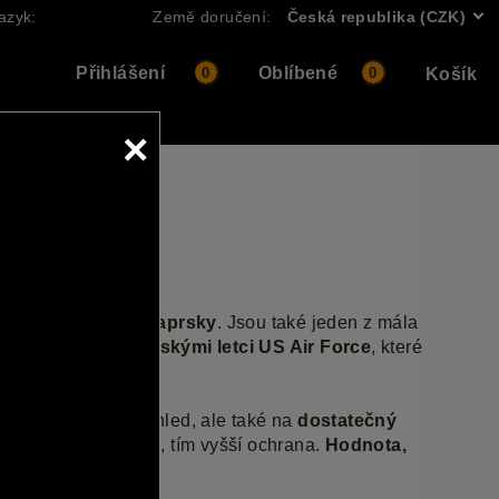
azyk:
Země doručení:
Česká republika (CZK)
Přihlášení
Oblíbené
0
0
Košík
×
před slunečními paprsky
. Jsou také jeden z mála
le
používané vojenskými letci US Air Force
, které
dbát nejen na cool vzhled, ale také na
dostatečný
lích. Čím vyšší číslo, tím vyšší ochrana.
Hodnota,
 záření.