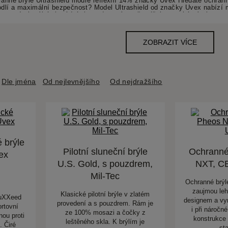
Dle jména
Od nejlevnějšího
Od nejdražšího
 brýle
Pilotní sluneční brýle
Ochranné
ex
U.S. Gold, s pouzdrem,
NXT, C
Mil-Tec
Ochranné brý
zaujmou le
Klasické pilotní brýle v zlatém
suXXeed
designem a vy
provedení a s pouzdrem. Rám je
rtovní
i při náročné
ze 100% mosazi a čočky z
ou proti
konstrukce 
leštěného skla. K brýlím je
. Čiré
st