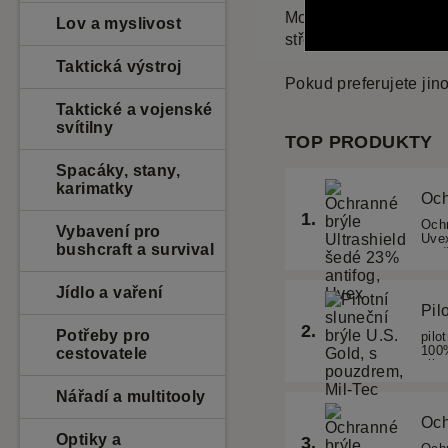
Možná hledáte spíše u
Lov a myslivost
střelnici. Vyberte si 
Taktická výstroj
Pokud preferujete ji
Taktické a vojenské
svítilny
Spacáky, stany,
karimatky
Vybavení pro
bushcraft a survival
Jídlo a vaření
Potřeby pro
cestovatele
Nářadí a multitooly
Optiky a