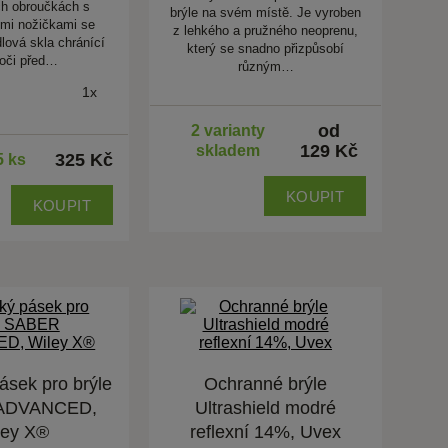
h obroučkách s
brýle na svém místě. Je vyroben
ými nožičkami se
z lehkého a pružného neoprenu,
lová skla chránící
který se snadno přizpůsobí
oči před…
různým…
1x
od
2 varianty
129 Kč
skladem
325 Kč
5 ks
KOUPIT
KOUPIT
pásek pro brýle
Ochranné brýle
ADVANCED,
Ultrashield modré
ley X®
reflexní 14%, Uvex