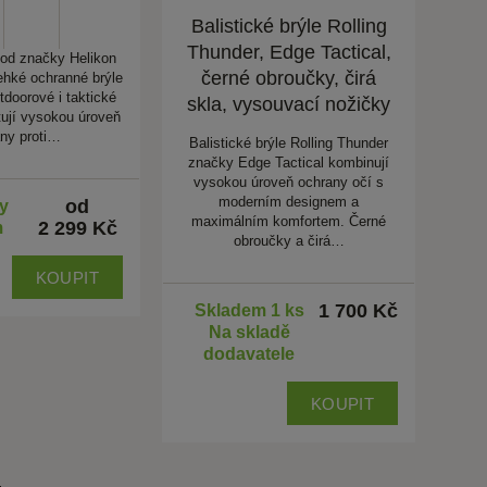
Balistické brýle Rolling
Thunder, Edge Tactical,
 od značky Helikon
černé obroučky, čirá
lehké ochranné brýle
tdoorové i taktické
skla, vysouvací nožičky
tují vysokou úroveň
ny proti…
Balistické brýle Rolling Thunder
značky Edge Tactical kombinují
vysokou úroveň ochrany očí s
moderním designem a
od
ty
maximálním komfortem. Černé
2 299 Kč
m
obroučky a čirá…
KOUPIT
1 700 Kč
Skladem 1 ks
Na skladě
dodavatele
KOUPIT