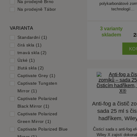
Na prodejně Brno
polykarbonátové zorn
Na prodejně Tábor
technologií…
VARIANTA
3 varianty
2
skladem
Standardní (1)
čirá skla (1)
KO
tmavá skla (2)
Úzké (1)
žlutá skla (2)
Captivate Grey (1)
Captivate Tungsten
Mirror (1)
Captivate Polarized
Anti-fog a čistič z
Black Mirror (1)
sada 25 ml s čis
Captivate Polarized
hadříkem, Wile
Green Mirror (1)
Captivate Polarized Blue
Čisticí sada s anti-fog e
Wiley X zajistí dokonal
Mirror (1)