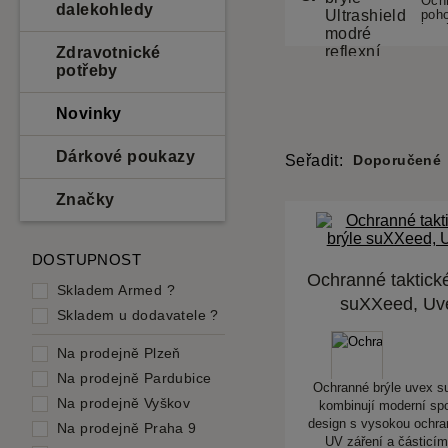
dalekohledy
Zdravotnické
potřeby
Novinky
Dárkové poukazy
Seřadit:
Doporučené
Značky
DOSTUPNOST
Ochranné taktické
Skladem Armed
?
suXXeed, Uv
Skladem u dodavatele
?
Na prodejně Plzeň
Na prodejně Pardubice
Ochranné brýle uvex 
Na prodejně Vyškov
kombinují moderní spo
design s vysokou ochran
Na prodejně Praha 9
UV záření a částicím