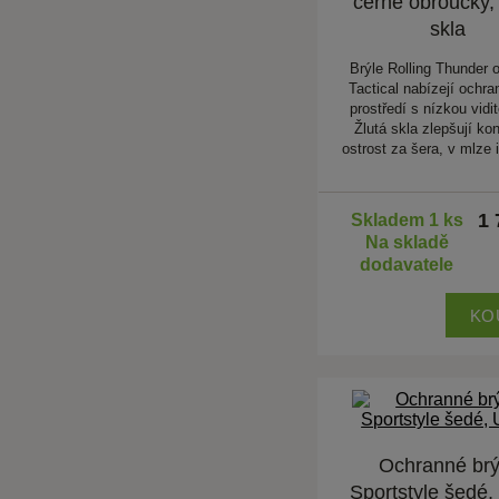
černé obroučky, 
skla
Brýle Rolling Thunder 
Tactical nabízejí ochra
prostředí s nízkou vidit
Žlutá skla zlepšují kon
ostrost za šera, v mlze 
1 
Skladem 1 ks
Na skladě
dodavatele
KO
Ochranné brý
Sportstyle šedé,