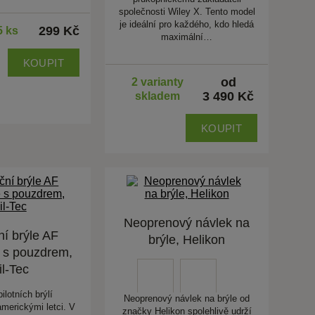
společnosti Wiley X. Tento model
je ideální pro každého, kdo hledá
299 Kč
5 ks
maximální…
KOUPIT
od
2 varianty
3 490 Kč
skladem
KOUPIT
Neoprenový návlek na
í brýle AF
brýle, Helikon
 s pouzdrem,
il-Tec
ilotních brýlí
Neoprenový návlek na brýle od
merickými letci. V
značky Helikon spolehlivě udrží