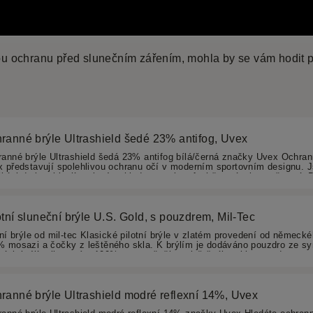
niverzální nebo střelecké brýle, které využijete hlavně jak
z naší nabídky
Střeleckých a balistických brýlí
.
nou ochranu před slunečním zářením, mohla by se vám hodit