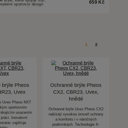
1
2
 brýle Pheos
Ochranné brýle Pheos
BR23, Uvex
CX2, CBR23, Uvex,
hnědé
le Uvex Pheos NXT
hkým sportovním
Ochranné brýle Uvex Pheos CX2
nikajícím usazením
nabízejí vysokou úroveň ochrany
 práci. Inovativní
a komfortu i v náročných
stranic zajišťuje
podmínkách. Technologie X-
abilitu…