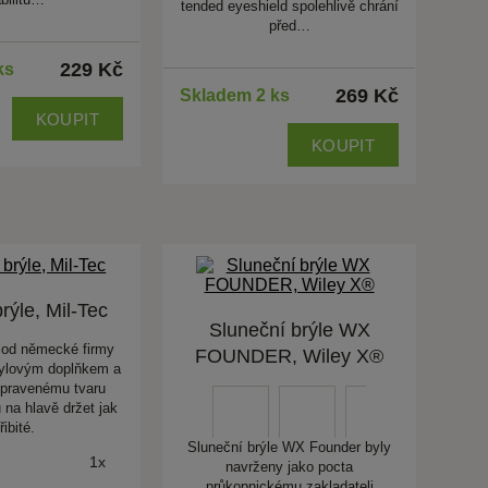
tended eyeshield spolehlivě chrání
před…
229 Kč
ks
269 Kč
Skladem 2 ks
KOUPIT
KOUPIT
rýle, Mil-Tec
Sluneční brýle WX
 od německé firmy
FOUNDER, Wiley X®
tylovým doplňkem a
upravenému tvaru
 na hlavě držet jak
řibité.
Sluneční brýle WX Founder byly
1x
navrženy jako pocta
průkopnickému zakladateli