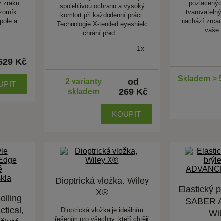
 zraku.
pozlacenýc
spolehlivou ochranu a vysoký
zorník
tvarovateln
komfort při každodenní práci.
 pole a
nachází zrcad
Technologie X-tended eyeshield
vaše 
chrání před…
1x
529 Kč
Skladem > 
od
2 varianty
UPIT
269 Kč
skladem
KOUPIT
Dioptrická vložka, Wiley
Elastický 
X®
olling
SABER 
tical,
Dioptrická vložka je ideálním
Wi
řešením pro všechny, kteří chtějí