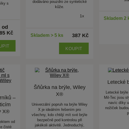
dodáváno pouzdro ze syntetické
íky s
kůže.
1x
Skladem 2 
od
85 Kč
387 Kč
Skladem > 5 ks
UPIT
KOUPIT
Letecké b
Šňůrka na brýle, Wiley
Letecké brýle
X®
orníků –
Mil-Tec jsou s
navíc díky 
ticím
Univerzální popruh na brýle Wiley
nožiček budou
X je ideálním řešením pro
y X®
p
všechny, kdo chtějí mít své brýle
bezpečně pod kontrolou při
fektem od
jakékoli aktivitě. Jednoduchý,
e čisté