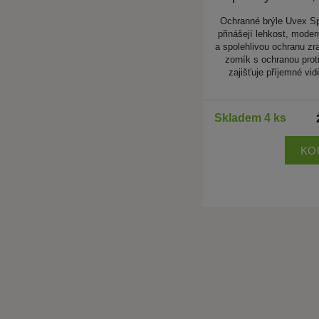
Ochranné brýle Uvex Sp
přinášejí lehkost, moder
a spolehlivou ochranu zr
zorník s ochranou proti
zajišťuje příjemné vid
Skladem 4 ks
KO