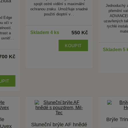
žlutá
spojit ostré vidění s maximální
Jednoduchý a
ochranou zraku. Umožňuje snadné
přemění va
použití dioptrií v…
ADVANCED 
od Edge
uzavřených tak
nu očí v
rychlé insta
elností.
mate
550 Kč
Skladem 4 ks
trast a
i uvnitř…
KOUPIT
Skladem 5 
700 Kč
UPIT
le
Brýle Tri
Sluneční brýle AF hnědé
 Uvex