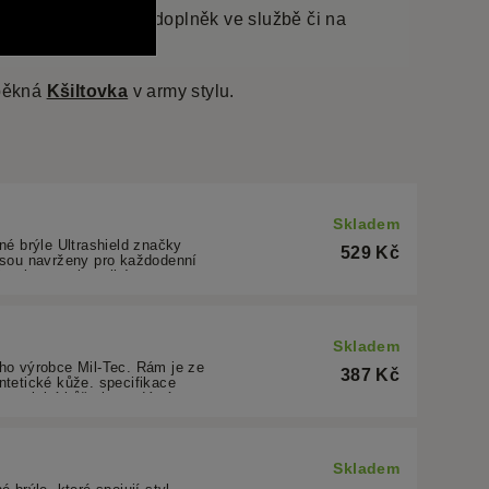
o potřebný ochranný doplněk ve službě či na
 pěkná
Kšiltovka
v army stylu.