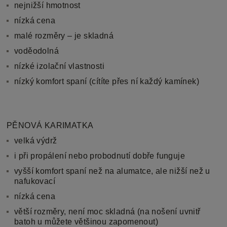
nejnižší hmotnost
nízká cena
malé rozměry – je skladná
voděodolná
nízké izolační vlastnosti
nízký komfort spaní (cítíte přes ní každý kamínek)
PĚNOVÁ KARIMATKA
velká výdrž
i při propálení nebo probodnutí dobře funguje
vyšší komfort spaní než na alumatce, ale nižší než u
nafukovací
nízká cena
větší rozměry, není moc skladná (na nošení uvnitř
batoh u můžete většinou zapomenout)