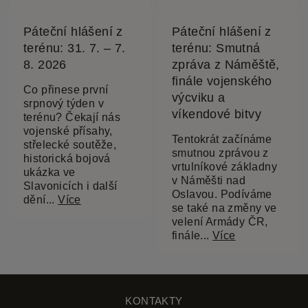
Páteční hlášení z
Páteční hlášení z
terénu: 31. 7. – 7.
terénu: Smutná
8. 2026
zpráva z Náměště,
finále vojenského
Co přinese první
výcviku a
srpnový týden v
víkendové bitvy
terénu? Čekají nás
vojenské přísahy,
Tentokrát začínáme
střelecké soutěže,
smutnou zprávou z
historická bojová
vrtulníkové základny
ukázka ve
v Náměšti nad
Slavonicích i další
Oslavou. Podíváme
dění...
Více
se také na změny ve
velení Armády ČR,
finále...
Více
KONTAKTY