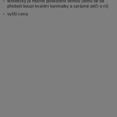
teoreticky je možné poškození ventilů (tomu se dá
předejít koupí kvalitní karimatky a správné péči o ní)
vyšší cena