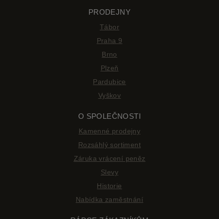
PRODEJNY
Tábor
Praha 9
Brno
Plzeň
Pardubice
Vyškov
O SPOLEČNOSTI
Kamenné prodejny
Rozsáhlý sortiment
Záruka vrácení peněz
Slevy
Historie
Nabídka zaměstnání