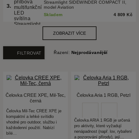
Řazení:
Nejprodávanější
FILTROVAT
Čelovka CREE XPE, Mil-Tec,
Čelovka Aria 1 RGB, Petzl
černá
Čelovka Mil-Tec CREE XPE je
kompaktní a lehké svítidlo
Čelovka ARIA 1 RGB je určená
vhodné pro outdoor, službu i
pro aktivity, které vyžadují
každodenní použití. Nabízí
nenápadnost (např. lov, rybaření
bílé…
a pozorování přírody), její…