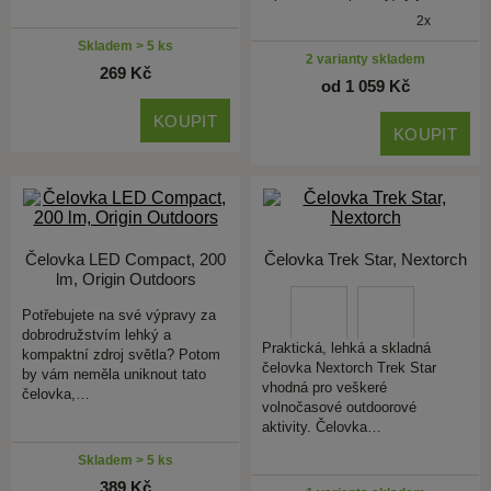
2x
Skladem > 5 ks
2 varianty skladem
269 Kč
od 1 059 Kč
KOUPIT
KOUPIT
Čelovka LED Compact, 200
Čelovka Trek Star, Nextorch
lm, Origin Outdoors
Potřebujete na své výpravy za
dobrodružstvím lehký a
Praktická, lehká a skladná
kompaktní zdroj světla? Potom
čelovka Nextorch Trek Star
by vám neměla uniknout tato
vhodná pro veškeré
čelovka,…
volnočasové outdoorové
aktivity. Čelovka…
Skladem > 5 ks
389 Kč