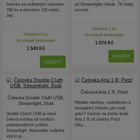
čelovka se světelným výkonem
od Streamlightu čekali. Tři módy
700 lm a dosvitem 135 metrů.
svícení.
Její…
Skladem 1 ks
Skladem 1 ks
Na skladě dodavatele
Na skladě dodavatele
1 074 Kč
1 543 Kč
KOUPIT
KOUPIT
Čelovka Aria 1 R, Petzl
Čelovka Double Cluth USB,
Hledáte odolnou, vodotěsnou a
Streamlight, žlutá
kompaktní čelovku pro svoji
Double Clutch USB je nová
práci? Sázkou na jistotu bude
čelová svítilna od výrobce
Aria 1 R od značky Petzl.
profesionálních svítilen
Díky…
Streamlight. Maximální světelný
výkon je…