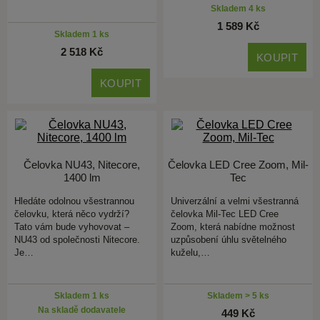
Skladem 4 ks
1 589 Kč
Skladem 1 ks
2 518 Kč
KOUPIT
KOUPIT
Čelovka NU43, Nitecore,
Čelovka LED Cree Zoom, Mil-
1400 lm
Tec
Hledáte odolnou všestrannou
Univerzální a velmi všestranná
čelovku, která něco vydrží?
čelovka Mil-Tec LED Cree
Tato vám bude vyhovovat –
Zoom, která nabídne možnost
NU43 od společnosti Nitecore.
uzpůsobení úhlu světelného
Je…
kuželu,…
Skladem 1 ks
Skladem > 5 ks
Na skladě dodavatele
449 Kč