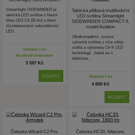
Streamlight SIDEWINDER je
Taktická přilbová multifunkční
taktická LED svítilna s hlavní
LED svítilna Streamlight
bílou LED C4 (55 lm) a třemi
SIDEWINDER COMPACT II,
různobarevnými sekundárními
model Aviation
LED…
Ultrakompaktní, vysoce
výkonná svítilna s více zdroji
světla a výkonnou C4 ® LED
Skladem 1 ks
technologií. Jedná se o
Na skladě dodavatele
taktickou…
3 597 Kč
KOUPIT
Skladem 1 ks
4 809 Kč
KOUPIT
Čelovka Wizard C2 Pro,
Čelovka HC33, Nitecore,