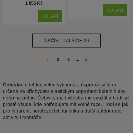
1 855 Kč
KOUPIT
KOUPIT
NAČÍST DALŠÍCH 20
1
2
3
…
5
Čelovka
je lehká, velmi výkonná a úsporná svítilna
určená na přichycení elastickým popruhem kolem hlavy
nebo na přilbu. Čelovky mají všestranné využití a hodí se
prostě všude, kde potřebujete mít volné ruce. Hodí se jak
pro rybaření, horolezectví, turistiku a další outdoorové
aktivity i montáže.