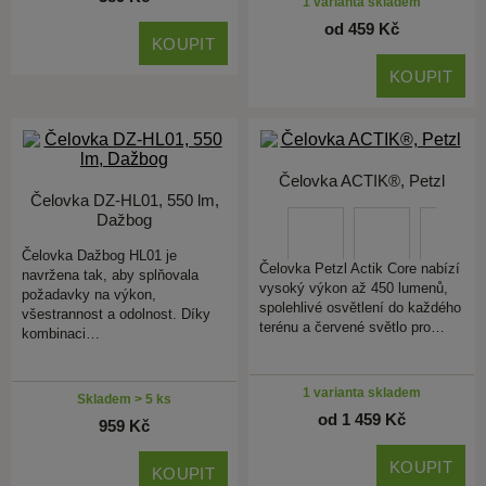
1 varianta skladem
od 459 Kč
KOUPIT
KOUPIT
Čelovka ACTIK®, Petzl
Čelovka DZ-HL01, 550 lm,
Dažbog
Čelovka Dažbog HL01 je
Čelovka Petzl Actik Core nabízí
navržena tak, aby splňovala
vysoký výkon až 450 lumenů,
požadavky na výkon,
spolehlivé osvětlení do každého
všestrannost a odolnost. Díky
terénu a červené světlo pro…
kombinaci…
1 varianta skladem
Skladem > 5 ks
od 1 459 Kč
959 Kč
KOUPIT
KOUPIT