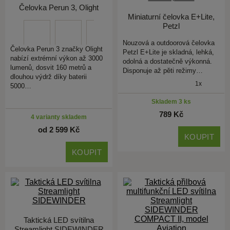
Čelovka Perun 3, Olight
Miniaturní čelovka E+Lite,
Petzl
Nouzová a outdoorová čelovka
Čelovka Perun 3 značky Olight
Petzl E+Lite je skladná, lehká,
nabízí extrémní výkon až 3000
odolná a dostatečně výkonná.
lumenů, dosvit 160 metrů a
Disponuje až pěti režimy…
dlouhou výdrž díky baterii
1x
5000…
Skladem 3 ks
789 Kč
4 varianty skladem
od 2 599 Kč
KOUPIT
KOUPIT
Taktická LED svítilna
Streamlight SIDEWINDER