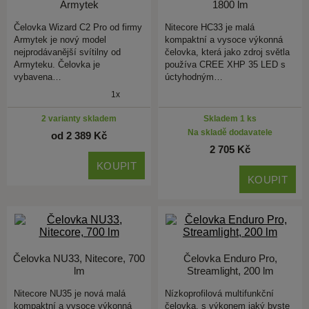
Armytek
1800 lm
Čelovka Wizard C2 Pro od firmy
Nitecore HC33 je malá
Armytek je nový model
kompaktní a vysoce výkonná
nejprodávanější svítilny od
čelovka, která jako zdroj světla
Armyteku. Čelovka je
používa CREE XHP 35 LED s
vybavena…
úctyhodným…
1x
2 varianty skladem
Skladem 1 ks
Na skladě dodavatele
od 2 389 Kč
2 705 Kč
KOUPIT
KOUPIT
Čelovka NU33, Nitecore, 700
Čelovka Enduro Pro,
lm
Streamlight, 200 lm
Nitecore NU35 je nová malá
Nízkoprofilová multifunkční
kompaktní a vysoce výkonná
čelovka, s výkonem jaký byste