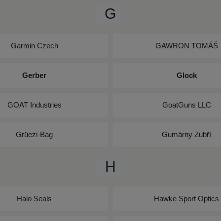
G
Garmin Czech
GAWRON TOMÁŠ
Gerber
Glock
GOAT Industries
GoatGuns LLC
Grüezi-Bag
Gumárny Zubří
H
Halo Seals
Hawke Sport Optics