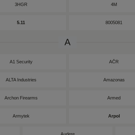
3HGR
4M
5.11
8005081
A
A1 Security
AČR
ALTA Industries
Amazonas
Archon Firearms
Armed
Armytek
Arpol
Audere