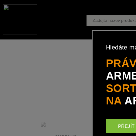
Hledáte m
PRÁV
ARME
V interneto
SORT
NA
A
PŘEJÍT