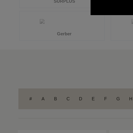
#
A
B
C
D
E
F
G
H