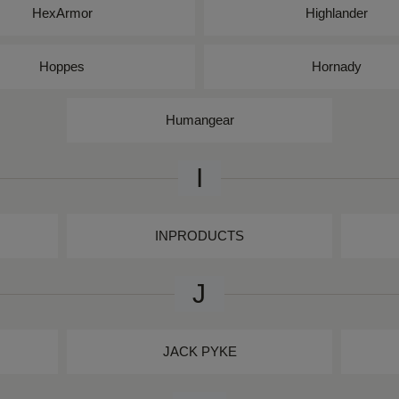
HexArmor
Highlander
Hoppes
Hornady
Humangear
I
INPRODUCTS
J
JACK PYKE