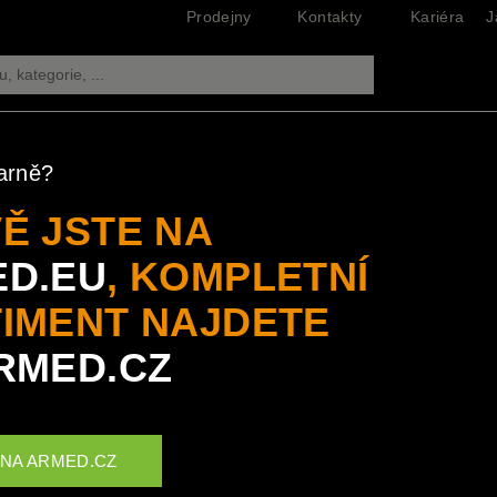
Prodejny
Kontakty
Kariéra
J
arně?
ZNAČKY
Ě JSTE NA
D.EU
, KOMPLETNÍ
vém obchodě armed.cz naleznete světovou nabídku originál
IMENT NAJDETE
NEJOBLÍBENĚJŠÍ ZNAČKY
RMED.CZ
 NA ARMED.CZ