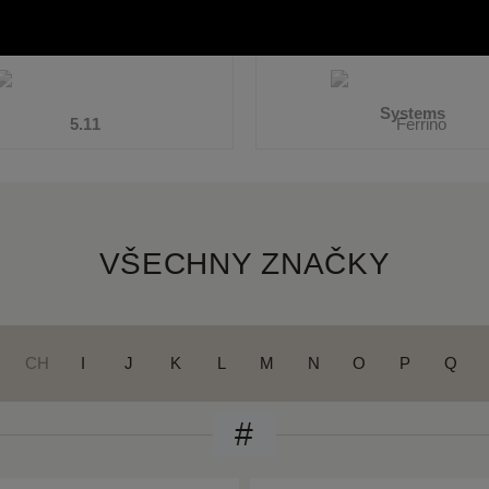
VŠECHNY ZNAČKY
CH
I
J
K
L
M
N
O
P
Q
#