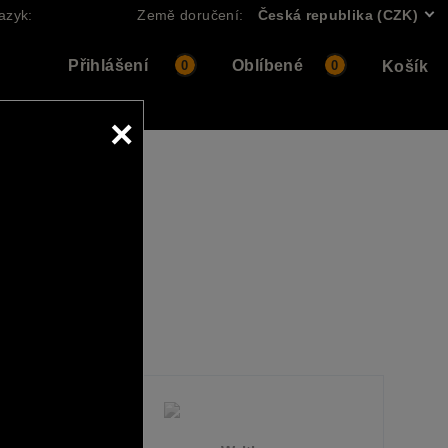
azyk:
Země doručení:
Česká republika (CZK)
Přihlášení
Oblíbené
0
0
Košík
×
ních značek.