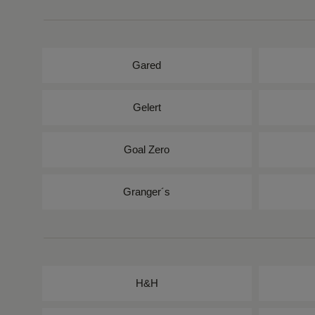
Gared
Gelert
Goal Zero
Granger´s
H&H