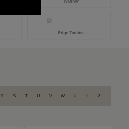
R
S
T
U
V
W
X
Y
Z