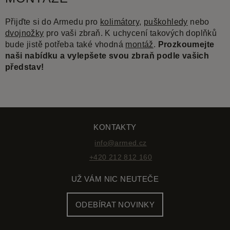
Přijďte si do Armedu pro
kolimátory
,
puškohledy
nebo
dvojnožky
pro vaši zbraň. K uchycení takových doplňků
bude jistě potřeba také vhodná
montáž
.
Prozkoumejte
naši nabídku a vylepšete svou zbraň podle vašich
představ!
KONTAKTY
info@armed.cz
+420 212 812 160
UŽ VÁM NIC NEUTEČE
ODEBÍRAT NOVINKY