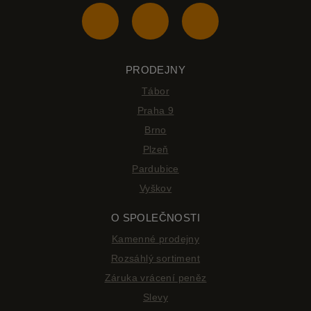
PRODEJNY
Tábor
Praha 9
Brno
Plzeň
Pardubice
Vyškov
O SPOLEČNOSTI
Kamenné prodejny
Rozsáhlý sortiment
Záruka vrácení peněz
Slevy