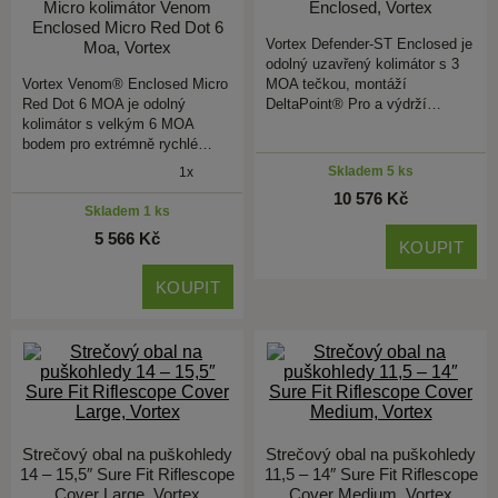
Micro kolimátor Venom
Enclosed, Vortex
Enclosed Micro Red Dot 6
Vortex Defender-ST Enclosed je
Moa, Vortex
odolný uzavřený kolimátor s 3
Vortex Venom® Enclosed Micro
MOA tečkou, montáží
Red Dot 6 MOA je odolný
DeltaPoint® Pro a výdrží…
kolimátor s velkým 6 MOA
bodem pro extrémně rychlé…
Skladem 5 ks
1x
10 576 Kč
Skladem 1 ks
5 566 Kč
KOUPIT
KOUPIT
Strečový obal na puškohledy
Strečový obal na puškohledy
14 – 15,5″ Sure Fit Riflescope
11,5 – 14″ Sure Fit Riflescope
Cover Large, Vortex
Cover Medium, Vortex