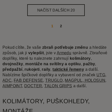
NAČÍST DALŠÍCH 20
1
2
Pokud cítíte, že vaše
zbraň potřebuje změnu
a hledáte
způsob, jak ji
vylepšit
, jste v
Armedu
správně. Zbraňové
doplňky, které tu naleznete zahrnují
kolimátory
,
dvojnožky
,
montáže na svítilny a optiku
,
pažby
,
předpažbí
,
rukojeti
,
raily
,
taktické řemeny
a další.
Nabízíme špičkové doplňky a vybavení od značek
UTG
,
ADC
,
FAB DEFENSE
,
TRUGLO
,
MAGPUL
,
HOLOSUN
,
AIMPOINT
,
DOCTER
,
TALON GRIPS
a další.
KOLIMÁTORY, PUŠKOHLEDY,
MONTÁŽE