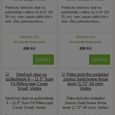
Praktický strečový obal na
Praktický strečový obal na
puškohledy o délce 14-15,5“ (35-
puškohledy o délce 11,5-14“ (29-
39 cm), vám zajisté udělá klid v
35 cm), vám zajisté udělá klid v
duši. Díky jednoduchému…
duši. Díky jednoduchému…
Skladem 3 ks
Skladem 5 ks
Na skladě dodavatele
Na skladě dodavatele
696 Kč
696 Kč
KOUPIT
KOUPIT
Strečový obal na puškohledy
Páka bočního ovládání
9 – 11,5″ Sure Fit Riflescope
zoomu Switchview throw
Cover Small, Vortex
lever (1.72″ 44 mm), Vortex