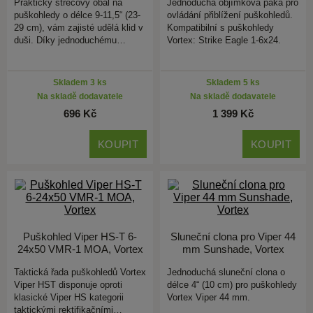
Praktický strečový obal na
Jednoduchá objímková páka pro
puškohledy o délce 9-11,5“ (23-
ovládání přiblížení puškohledů.
29 cm), vám zajisté udělá klid v
Kompatibilní s puškohledy
duši. Díky jednoduchému…
Vortex: Strike Eagle 1-6x24.
Skladem 3 ks
Skladem 5 ks
Na skladě dodavatele
Na skladě dodavatele
696 Kč
1 399 Kč
KOUPIT
KOUPIT
Puškohled Viper HS-T 6-
Sluneční clona pro Viper 44
24x50 VMR-1 MOA, Vortex
mm Sunshade, Vortex
Taktická řada puškohledů Vortex
Jednoduchá sluneční clona o
Viper HST disponuje oproti
délce 4“ (10 cm) pro puškohledy
klasické Viper HS kategorii
Vortex Viper 44 mm.
taktickými rektifikačními…