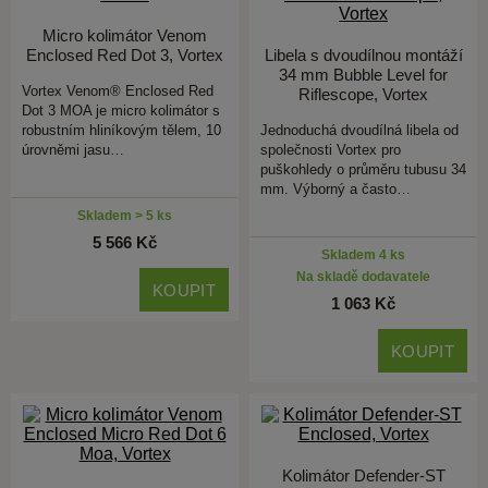
Micro kolimátor Venom
Enclosed Red Dot 3, Vortex
Libela s dvoudílnou montáží
34 mm Bubble Level for
Vortex Venom® Enclosed Red
Riflescope, Vortex
Dot 3 MOA je micro kolimátor s
robustním hliníkovým tělem, 10
Jednoduchá dvoudílná libela od
úrovněmi jasu…
společnosti Vortex pro
puškohledy o průměru tubusu 34
mm. Výborný a často…
Skladem > 5 ks
5 566 Kč
Skladem 4 ks
Na skladě dodavatele
KOUPIT
1 063 Kč
KOUPIT
Kolimátor Defender-ST