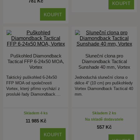
781 Kč
KOUPIT
KOUPIT
Puškohled Diamondback
Sluneční clona pro
Tactical FFP 6-24x50 MOA,
Diamondback Tactical
Vortex
Sunshade 40 mm, Vortex
Taktický puškohled 6-24x50
Jednoduchá sluneční clona o
FFP MOA od společnosti
délce 4“ (10 cm) pro puškohledy
Vortex, který přímo vychází z
Vortex Diamondback Tactical 40
proslulé řady Diamondback.…
mm.
Skladem 4 ks
Skladem 2 ks
Na skladě dodavatele
11 985 Kč
557 Kč
KOUPIT