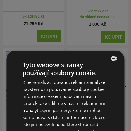
Skladem 2 ks
Skladem 1 ks
Na skladě dodavatele
21 299 Kč
1 030 Kč
KOUPIT
KOUPIT
Tyto webové stránky
používají soubory cookie.
CZECH
Sluneční clona pro Viper 50
mm Sunshade, Vortex
Krytka zbraňující odleskům
K personalizaci obsahu, reklam a analýze
EN
KILLflash ARD pro StrikeFire -
návštěvnosti používáme soubory cookie.
Praktická ochranná sluneční
se závitem, Vortex
Informace o vašem používání našich
clona určená pro puškohledy
Vortex Viper s objektivem o
Kill-Flash krytka objektivu
stránek také sdílíme s našimi reklamními
průměru 50 mm. Tato černá…
kolimátoru Vortex StrikeFire.
a analytickými partnery, kteří je mohou
Kill-Flash obecně slouží k
kombinovat s dalšími informacemi, které
eliminaci nežádoucích odlesků
od…
jste jim poskytli nebo které shromáždili
Skladem 2 ks
1x
Na skladě dodavatele