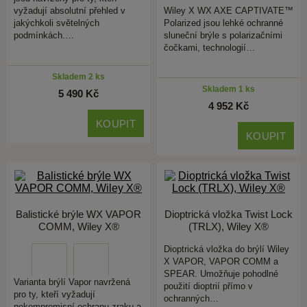
vyžadují absolutní přehled v
Wiley X WX AXE CAPTIVATE™
jakýchkoli světelných
Polarized jsou lehké ochranné
podmínkách.…
sluneční brýle s polarizačními
čočkami, technologií…
Skladem 2 ks
Skladem 1 ks
5 490 Kč
4 952 Kč
KOUPIT
KOUPIT
Balistické brýle WX VAPOR
Dioptrická vložka Twist Lock
COMM, Wiley X®
(TRLX), Wiley X®
Dioptrická vložka do brýlí Wiley
X VAPOR, VAPOR COMM a
SPEAR. Umožňuje pohodlné
Varianta brýlí Vapor navržená
použití dioptrií přímo v
pro ty, kteří vyžadují
ochranných…
nekompromisní ochranu zraku a