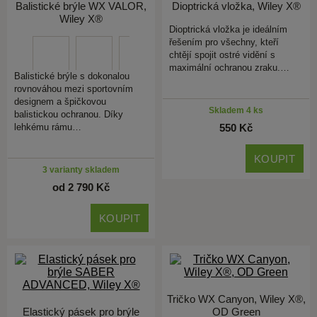
Balistické brýle WX VALOR,
Dioptrická vložka, Wiley X®
Wiley X®
Dioptrická vložka je ideálním
řešením pro všechny, kteří
chtějí spojit ostré vidění s
maximální ochranou zraku.…
Balistické brýle s dokonalou
rovnováhou mezi sportovním
designem a špičkovou
Skladem 4 ks
balistickou ochranou. Díky
lehkému rámu…
550 Kč
KOUPIT
3 varianty skladem
od 2 790 Kč
KOUPIT
Tričko WX Canyon, Wiley X®,
Elastický pásek pro brýle
OD Green