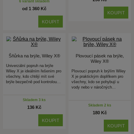
6 variant skladem
od 1 360 Kč
KOUPIT
KOUPIT
Šňůrka na brýle, Wiley X®
Plovoucí pásek na brýle,
Wiley X®
Univerzální popruh na brýle
Wiley X je ideálním řešením pro
Plovoucí popruh k brýlím Wiley
všechny, kdo chtějí mít své
X je praktickým doplňkem pro
brýle bezpečně pod kontrolou…
všechny, kdo se pohybují u
vody nebo v náročných…
Skladem 3 ks
Skladem 2 ks
136 Kč
180 Kč
KOUPIT
KOUPIT