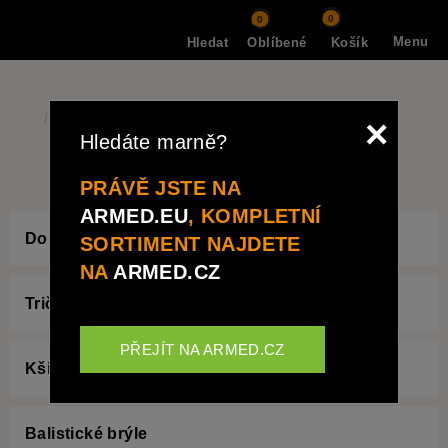
0
0
Menu
Hledat
Oblíbené
Košík
Značky
Wiley X
×
Hledáte marně?
WILEY X
PRÁVĚ JSTE NA
ARMED.EU
, KOMPLETNÍ
Doplňky
SORTIMENT NAJDETE
NA
ARMED.CZ
Trička
PŘEJÍT NA ARMED.CZ
Kšiltovky
Balistické brýle