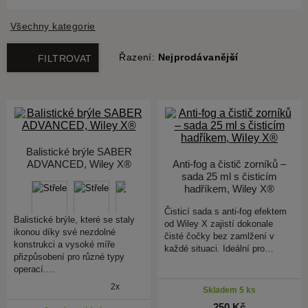
Všechny kategorie
Řazení:
Nejprodávanější
FILTROVAT
Balistické brýle SABER
ADVANCED, Wiley X®
Anti-fog a čistič zorníků –
sada 25 ml s čisticím
hadříkem, Wiley X®
Čisticí sada s anti-fog efektem
Balistické brýle, které se staly
od Wiley X zajistí dokonale
ikonou díky své nezdolné
čisté čočky bez zamlžení v
konstrukci a vysoké míře
každé situaci. Ideální pro…
přizpůsobení pro různé typy
operací.…
2x
Skladem 5 ks
250 Kč