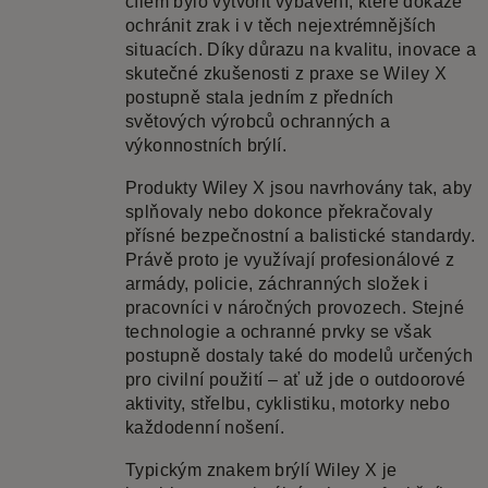
cílem bylo vytvořit vybavení, které dokáže
ochránit zrak i v těch nejextrémnějších
situacích. Díky důrazu na kvalitu, inovace a
skutečné zkušenosti z praxe se Wiley X
postupně stala jedním z předních
světových výrobců ochranných a
výkonnostních brýlí.
Produkty Wiley X jsou navrhovány tak, aby
splňovaly nebo dokonce překračovaly
přísné bezpečnostní a balistické standardy.
Právě proto je využívají profesionálové z
armády, policie, záchranných složek i
pracovníci v náročných provozech. Stejné
technologie a ochranné prvky se však
postupně dostaly také do modelů určených
pro civilní použití – ať už jde o outdoorové
aktivity, střelbu, cyklistiku, motorky nebo
každodenní nošení.
Typickým znakem brýlí Wiley X je