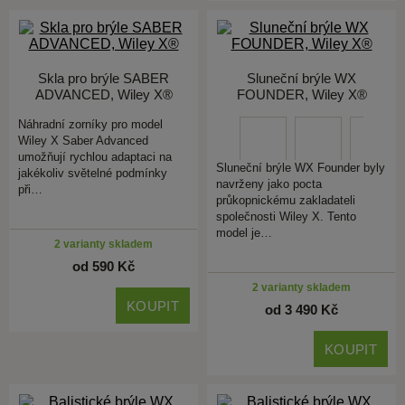
Skla pro brýle SABER
Sluneční brýle WX
ADVANCED, Wiley X®
FOUNDER, Wiley X®
Náhradní zorníky pro model
Wiley X Saber Advanced
umožňují rychlou adaptaci na
Sluneční brýle WX Founder byly
jakékoliv světelné podmínky
navrženy jako pocta
při…
průkopnickému zakladateli
společnosti Wiley X. Tento
model je…
2 varianty skladem
od 590 Kč
2 varianty skladem
KOUPIT
od 3 490 Kč
KOUPIT