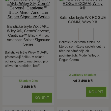
Balistické brýle WX ROGUE
COMM, Wiley X®
Balistické brýle WX JAKL,
Wiley X®, Černé/Červené,
Captivate™ Black Mirror,
American Sniper Signature
Balistická ochrana zraku, na
Series
kterou se můžete spolehnout i v
těch nejnáročnějších
Balistické brýle Wiley X JAKL
podmínkách. Model Wiley X
představují špičku v oblasti
Rogue Comm…
ochrany zraku, navrženou pro
uživatele a střelce, kteří…
2 varianty skladem
od 3 490 Kč
Skladem 2 ks
3 849 Kč
KOUPIT
KOUPIT