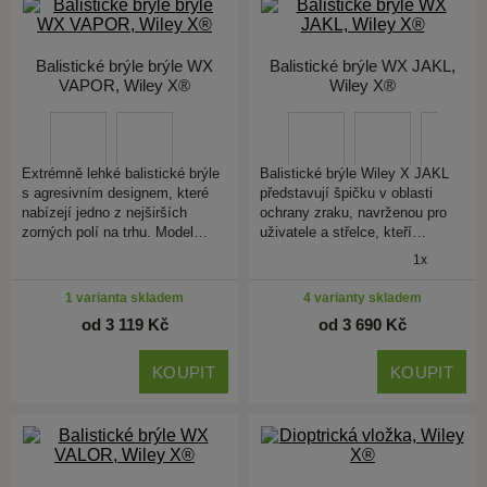
Balistické brýle brýle WX
Balistické brýle WX JAKL,
VAPOR, Wiley X®
Wiley X®
Extrémně lehké balistické brýle
Balistické brýle Wiley X JAKL
s agresivním designem, které
představují špičku v oblasti
nabízejí jedno z nejširších
ochrany zraku, navrženou pro
zorných polí na trhu. Model…
uživatele a střelce, kteří…
1x
1 varianta skladem
4 varianty skladem
od 3 119 Kč
od 3 690 Kč
KOUPIT
KOUPIT