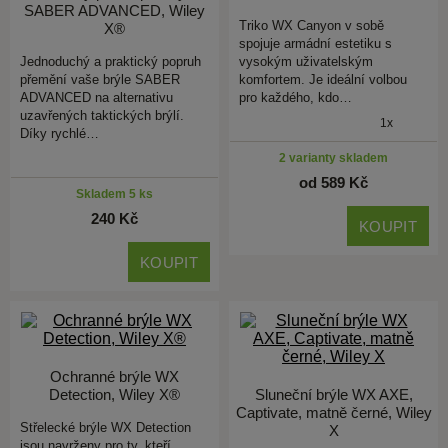
SABER ADVANCED, Wiley
Triko WX Canyon v sobě
X®
spojuje armádní estetiku s
Jednoduchý a praktický popruh
vysokým uživatelským
přemění vaše brýle SABER
komfortem. Je ideální volbou
ADVANCED na alternativu
pro každého, kdo…
uzavřených taktických brýlí.
1x
Díky rychlé…
2 varianty skladem
od 589 Kč
Skladem 5 ks
240 Kč
KOUPIT
KOUPIT
Ochranné brýle WX
Detection, Wiley X®
Sluneční brýle WX AXE,
Captivate, matně černé, Wiley
Střelecké brýle WX Detection
X
jsou navrženy pro ty, kteří