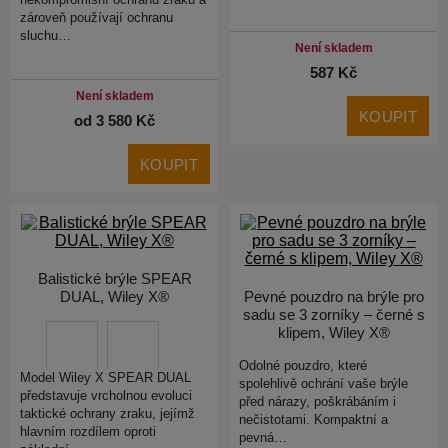
zároveň používají ochranu
sluchu…
Není skladem
587 Kč
Není skladem
KOUPIT
od 3 580 Kč
KOUPIT
Balistické brýle SPEAR
DUAL, Wiley X®
Pevné pouzdro na brýle pro
sadu se 3 zorníky – černé s
klipem, Wiley X®
Odolné pouzdro, které
Model Wiley X SPEAR DUAL
spolehlivě ochrání vaše brýle
představuje vrcholnou evoluci
před nárazy, poškrábáním i
taktické ochrany zraku, jejímž
nečistotami. Kompaktní a
hlavním rozdílem oproti
pevná…