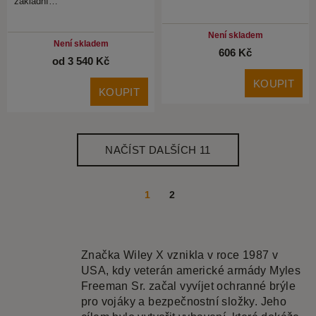
základní…
Není skladem
Není skladem
606 Kč
od 3 540 Kč
KOUPIT
KOUPIT
NAČÍST DALŠÍCH 11
1
2
Značka Wiley X vznikla v roce 1987 v
USA, kdy veterán americké armády Myles
Freeman Sr. začal vyvíjet ochranné brýle
pro vojáky a bezpečnostní složky. Jeho