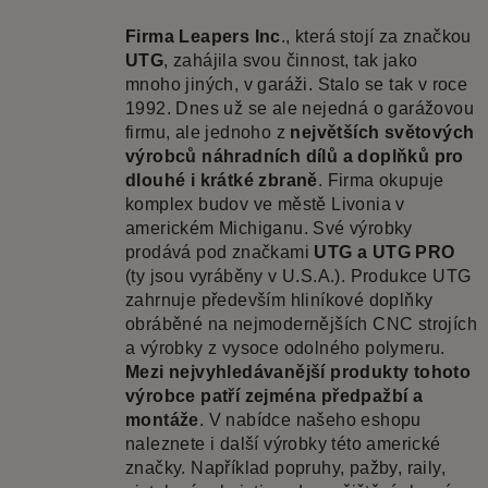
Firma Leapers Inc
., která stojí za značkou
UTG
, zahájila svou činnost, tak jako
mnoho jiných, v garáži. Stalo se tak v roce
1992. Dnes už se ale nejedná o garážovou
firmu, ale jednoho z
největších světových
výrobců náhradních dílů a doplňků pro
dlouhé i krátké zbraně
. Firma okupuje
komplex budov ve městě Livonia v
americkém Michiganu. Své výrobky
prodává pod značkami
UTG a UTG PRO
(ty jsou vyráběny v U.S.A.). Produkce UTG
zahrnuje především hliníkové doplňky
obráběné na nejmodernějších CNC strojích
a výrobky z vysoce odolného polymeru.
Mezi nejvyhledávanější produkty tohoto
výrobce patří zejména předpažbí a
montáže
. V nabídce našeho eshopu
naleznete i další výrobky této americké
značky. Například popruhy, pažby, raily,