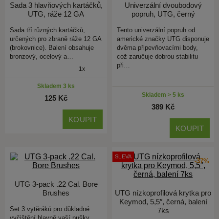
Sada 3 hlavňových kartáčků,
Univerzální dvoubodový
UTG, ráže 12 GA
popruh, UTG, černý
Sada tří různých kartáčků,
Tento univerzální popruh od
určených pro zbraně ráže 12 GA
americké značky UTG disponuje
(brokovnice). Balení obsahuje
dvěma připevňovacími body,
bronzový, ocelový a…
což zaručuje dobrou stabilitu
při…
1x
Skladem 3 ks
Skladem > 5 ks
125 Kč
389 Kč
KOUPIT
KOUPIT
SLEVA
-37%
UTG 3-pack .22 Cal. Bore
Brushes
UTG nízkoprofilová krytka pro
Keymod, 5,5″, černá, balení
Set 3 vytěráků pro důkladné
7ks
vyčištění hlavně vaší pušky