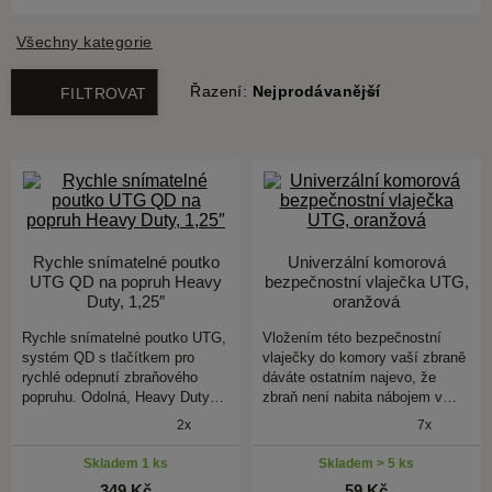
Všechny kategorie
Řazení:
Nejprodávanější
FILTROVAT
Rychle snímatelné poutko
Univerzální komorová
UTG QD na popruh Heavy
bezpečnostní vlaječka UTG,
Duty, 1,25″
oranžová
Rychle snímatelné poutko UTG,
Vložením této bezpečnostní
systém QD s tlačítkem pro
vlaječky do komory vaší zbraně
rychlé odepnutí zbraňového
dáváte ostatním najevo, že
popruhu. Odolná, Heavy Duty…
zbraň není nabita nábojem v…
2x
7x
Skladem 1 ks
Skladem > 5 ks
349 Kč
59 Kč