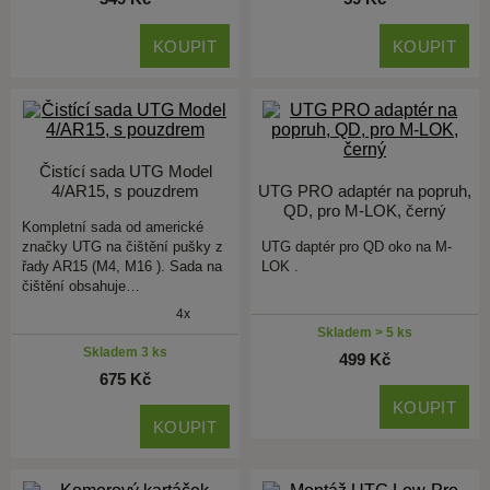
KOUPIT
KOUPIT
Čistící sada UTG Model
4/AR15, s pouzdrem
UTG PRO adaptér na popruh,
QD, pro M-LOK, černý
Kompletní sada od americké
značky UTG na čištění pušky z
UTG daptér pro QD oko na M-
řady AR15 (M4, M16 ). Sada na
LOK .
čištění obsahuje…
4x
Skladem > 5 ks
Skladem 3 ks
499 Kč
675 Kč
KOUPIT
KOUPIT