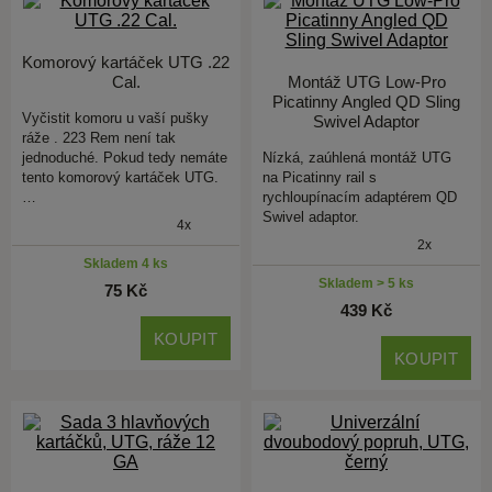
Komorový kartáček UTG .22
Cal.
Montáž UTG Low-Pro
Picatinny Angled QD Sling
Vyčistit komoru u vaší pušky
Swivel Adaptor
ráže . 223 Rem není tak
jednoduché. Pokud tedy nemáte
Nízká, zaúhlená montáž UTG
tento komorový kartáček UTG.
na Picatinny rail s
…
rychloupínacím adaptérem QD
Swivel adaptor.
4x
2x
Skladem 4 ks
Skladem > 5 ks
75 Kč
439 Kč
KOUPIT
KOUPIT