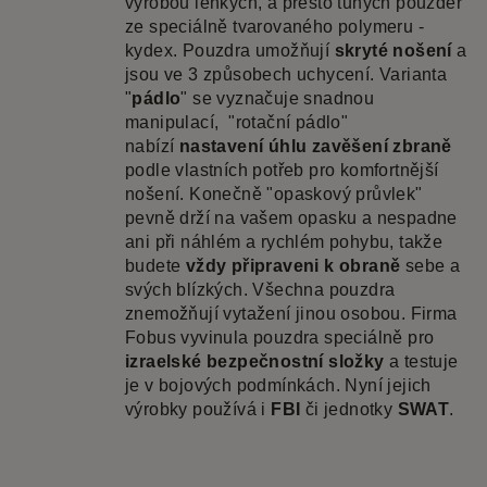
výrobou lehkých, a přesto tuhých pouzder
ze speciálně tvarovaného polymeru -
kydex. Pouzdra umožňují
skryté nošení
a
jsou ve 3 způsobech uchycení. Varianta
"
pádlo
" se vyznačuje snadnou
manipulací, "rotační pádlo"
nabízí
nastavení úhlu zavěšení zbraně
podle vlastních potřeb pro komfortnější
nošení. Konečně "opaskový průvlek"
pevně drží na vašem opasku a nespadne
ani při náhlém a rychlém pohybu, takže
budete
vždy připraveni k obraně
sebe a
svých blízkých. Všechna pouzdra
znemožňují vytažení jinou osobou. Firma
Fobus vyvinula pouzdra speciálně pro
izraelské bezpečnostní složky
a testuje
je v bojových podmínkách. Nyní jejich
výrobky používá i
FBI
či jednotky
SWAT
.