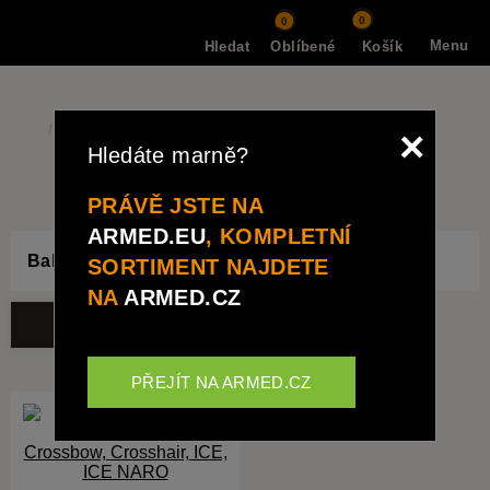
0
0
Menu
Hledat
Oblíbené
Košík
Značky
Fobus
×
Hledáte marně?
FOBUS
PRÁVĚ JSTE NA
ARMED.EU
, KOMPLETNÍ
Balistické brýle
SORTIMENT NAJDETE
NA
ARMED.CZ
Řazení:
Nejprodávanější
FILTROVAT
PŘEJÍT NA ARMED.CZ