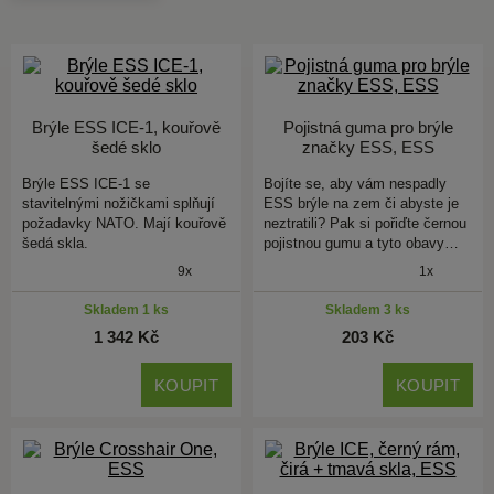
Brýle ESS ICE-1, kouřově
Pojistná guma pro brýle
šedé sklo
značky ESS, ESS
Brýle ESS ICE-1 se
Bojíte se, aby vám nespadly
stavitelnými nožičkami splňují
ESS brýle na zem či abyste je
požadavky NATO. Mají kouřově
neztratili? Pak si pořiďte černou
šedá skla.
pojistnou gumu a tyto obavy…
9x
1x
Skladem 1 ks
Skladem 3 ks
1 342 Kč
203 Kč
KOUPIT
KOUPIT