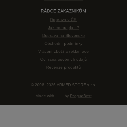
RÁDCE ZÁKAZNÍKŮM
Doprava v ČR
Jak mohu platit?
Doprava na Slovensko
Obchodní podmínky
Vrácení zboží a reklamace
Ochrana osobních údajů
Recenze produktů
© 2008–2026 ARMED STORE s.r.o.
Made with
by
PragueBest