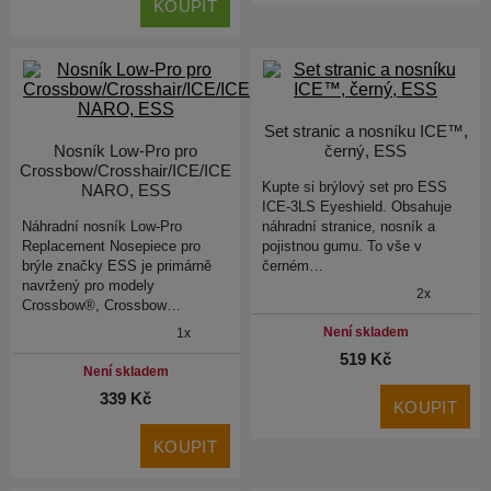
KOUPIT
Set stranic a nosníku ICE™,
Nosník Low-Pro pro
černý, ESS
Crossbow/Crosshair/ICE/ICE
Kupte si brýlový set pro ESS
NARO, ESS
ICE-3LS Eyeshield. Obsahuje
Náhradní nosník Low-Pro
náhradní stranice, nosník a
Replacement Nosepiece pro
pojistnou gumu. To vše v
brýle značky ESS je primárně
černém…
navržený pro modely
2x
Crossbow®, Crossbow…
Není skladem
1x
519 Kč
Není skladem
339 Kč
KOUPIT
KOUPIT