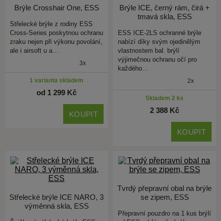
Brýle Crosshair One, ESS
Brýle ICE, černý rám, čirá +
tmavá skla, ESS
Střelecké brýle z rodiny ESS
Cross-Series poskytnou ochranu
ESS ICE-2LS ochranné brýle
zraku nejen při výkonu povolání,
nabízí díky svým ojedinělým
ale i airsoft u a…
vlastnostem bal. brýlí
výjimečnou ochranu očí pro
3x
každého…
1 varianta skladem
2x
od 1 299 Kč
Skladem 2 ks
2 388 Kč
KOUPIT
KOUPIT
Tvrdý přepravní obal na brýle
Střelecké brýle ICE NARO, 3
se zipem, ESS
výměnná skla, ESS
Přepravní pouzdro na 1 kus brýlí