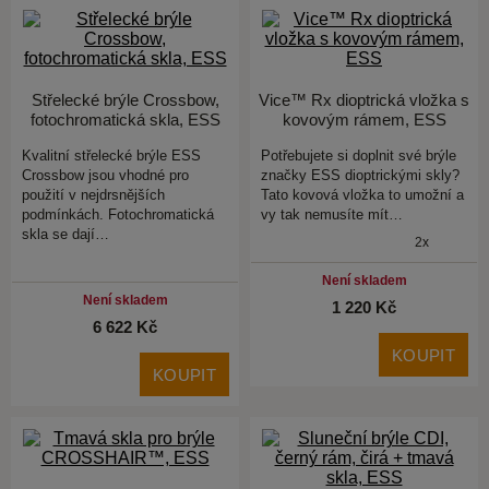
Střelecké brýle Crossbow,
Vice™ Rx dioptrická vložka s
fotochromatická skla, ESS
kovovým rámem, ESS
Kvalitní střelecké brýle ESS
Potřebujete si doplnit své brýle
Crossbow jsou vhodné pro
značky ESS dioptrickými skly?
použití v nejdrsnějších
Tato kovová vložka to umožní a
podmínkách. Fotochromatická
vy tak nemusíte mít…
skla se dají…
2x
Není skladem
Není skladem
1 220 Kč
6 622 Kč
KOUPIT
KOUPIT