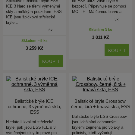
Špičkové střelecké brýle ESS
od ESS udrží vaše brýle v
ICE 3 Naro se třemi výměnými
bezpečí. Připevňuje se pomocí
skly a měkkým pouzdrem. ESS
MOLLE . Má černou barvu a…
ICE jsou špičkové střelecké
3x
brýle…
Skladem 3 ks
6x
1 011 Kč
Skladem > 5 ks
3 259 Kč
KOUPIT
KOUPIT
Balistické brýle ICE,
Balistické brýle Crossbow,
ochranné, 3 výměnná skla,
černé, čirá + tmavá skla, ESS
ESS
Balistické brýle ESS Crossbow
Hledáte-li kvalitní střelecké
jsou ideálními ochrannými
brýle, pak jsou ESS ICE s 3
brýlemi zejména pro vojáky a
výměnnými skly to pravé pro
policisty, kteří vyžadují…