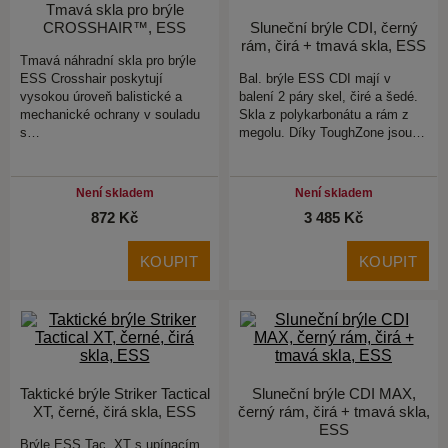
Tmavá skla pro brýle
CROSSHAIR™, ESS
Sluneční brýle CDI, černý
rám, čirá + tmavá skla, ESS
Tmavá náhradní skla pro brýle
ESS Crosshair poskytují
Bal. brýle ESS CDI mají v
vysokou úroveň balistické a
balení 2 páry skel, čiré a šedé.
mechanické ochrany v souladu
Skla z polykarbonátu a rám z
s…
megolu. Díky ToughZone jsou…
Není skladem
Není skladem
872 Kč
3 485 Kč
KOUPIT
KOUPIT
Taktické brýle Striker Tactical
Sluneční brýle CDI MAX,
XT, černé, čirá skla, ESS
černý rám, čirá + tmavá skla,
ESS
Brýle ESS Tac. XT s upínacím