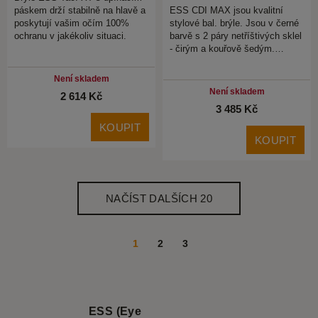
páskem drží stabilně na hlavě a
ESS CDI MAX jsou kvalitní
poskytují vašim očím 100%
stylové bal. brýle. Jsou v černé
ochranu v jakékoliv situaci.
barvě s 2 páry netříštivých sklel
- čirým a kouřově šedým.…
Není skladem
Není skladem
2 614 Kč
3 485 Kč
KOUPIT
KOUPIT
NAČÍST DALŠÍCH 20
1
2
3
ESS (Eye