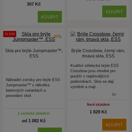
307 Kč
KOUPIT
KOUPIT
SLEVA
-27%
Skla pro brýle Jumpmaster™,
Brýle Crossbow, černý rám,
ESS
tmavá skla, ESS
Kvalitní střelecké brýle ESS
Crossbow jsou vhodné pro
použití v nejdrsnějších
Náhradní zorníky pro brýle ESS
podmínkách. Skla se dají
Jumpmaster™ v několika
vyměnit a mají…
barevných variantách a
1x
provedení skel.
Není skladem
1 829 Kč
1 varianta skladem
od 1 082 Kč
KOUPIT