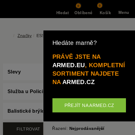
0
0
Menu
Hledat
Oblíbené
Košík
Značky
ESS
Hledáte marně?
ESS
PRÁVĚ JSTE NA
ARMED.EU
, KOMPLETNÍ
Slevy
SORTIMENT NAJDETE
NA
ARMED.CZ
Služba u Policie a bezpečnostních složek
PŘEJÍT NA ARMED.CZ
Balistické brýle
Řazení:
Nejprodávanější
FILTROVAT