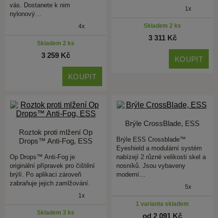
vás. Dostanete k nim
1x
nylonový…
Skladem 2 ks
4x
3 311 Kč
Skladem 2 ks
3 259 Kč
KOUPIT
KOUPIT
Brýle CrossBlade, ESS
Roztok proti mlžení Op
Brýle ESS Crossblade™
Drops™ Anti-Fog, ESS
Eyeshield a modulární systém
Op Drops™ Anti-Fog je
nabízejí 2 různé velikosti skel a
originální přípravek pro čištění
nosníků. Jsou vybaveny
brýlí. Po aplikaci zároveň
moderní…
zabraňuje jejich zamlžování.
5x
1x
1 varianta skladem
Skladem 3 ks
od 2 091 Kč