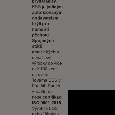
brýlí Oakley
.
ESS je
jediným
autorizovaným
dodavatelem
brýlí pro
námořní
pěchotu
Spojených
států
amerických
a
dováží své
výrobky do více
než 100 zemí
na světě.
Továrna ESS v
Foothill Ranch
v Kalifornii
nese
certifikaci
ISO 9001:2015
.
Výrobce ESS
nabízí širokou