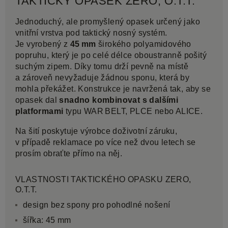
TAKTICKÝ OPASEK ZERO, O.T.T.
Jednoduchý, ale promyšlený opasek určený jako
vnitřní vrstva pod taktický nosný systém.
Je vyrobený z
45 mm
širokého polyamidového
popruhu, který je po celé délce oboustranně pošitý
suchým zipem. Díky tomu drží pevně na místě
a zároveň nevyžaduje žádnou sponu, která by
mohla překážet. Konstrukce je navržená tak, aby se
opasek dal
snadno kombinovat s dalšími
platformami
typu WAR BELT, PLCE nebo ALICE.
Na šití poskytuje výrobce doživotní záruku,
v případě reklamace po více než dvou letech se
prosím obraťte přímo na něj.
VLASTNOSTI TAKTICKÉHO OPASKU ZERO,
O.T.T.
design bez spony pro pohodlné nošení
šířka: 45 mm