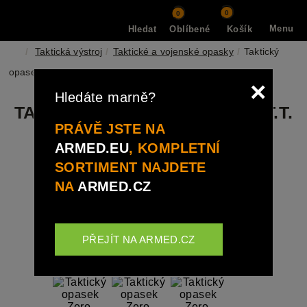
0
0
Menu
Hledat
Oblíbené
Košík
Taktická výstroj
Taktické a vojenské opasky
Taktický
opasek Zero, O.T.T.
×
Hledáte marně?
TAKTICKÝ OPASEK ZERO, O.T.T.
PRÁVĚ JSTE NA
ARMED.EU
, KOMPLETNÍ
SORTIMENT NAJDETE
NA
ARMED.CZ
PŘEJÍT NA ARMED.CZ