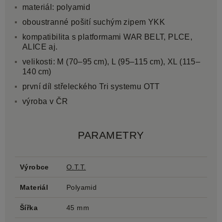
materiál: polyamid
oboustranné pošití suchým zipem YKK
kompatibilita s platformami WAR BELT, PLCE,
ALICE aj.
velikosti: M (70–95 cm), L (95–115 cm), XL (115–
140 cm)
první díl střeleckého Tri systemu OTT
výroba v ČR
PARAMETRY
Výrobce
O.T.T.
Materiál
Polyamid
Šířka
45 mm